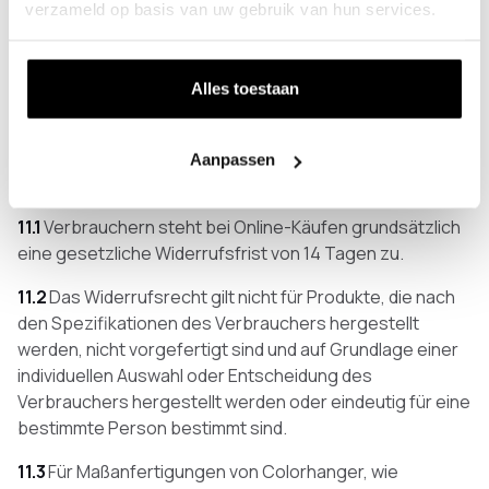
während der geltenden Öffnungszeiten oder nach
verzameld op basis van uw gebruik van hun services.
Vereinbarung erfolgen.
10.3
Der Kunde muss die Bestellung innerhalb einer
Alles toestaan
angemessenen Frist nach Benachrichtigung abholen,
sofern nichts anderes vereinbart wurde.
Aanpassen
Artikel 11 - Widerrufsrecht für
Verbraucher
11.1
Verbrauchern steht bei Online-Käufen grundsätzlich
eine gesetzliche Widerrufsfrist von 14 Tagen zu.
11.2
Das Widerrufsrecht gilt nicht für Produkte, die nach
den Spezifikationen des Verbrauchers hergestellt
werden, nicht vorgefertigt sind und auf Grundlage einer
individuellen Auswahl oder Entscheidung des
Verbrauchers hergestellt werden oder eindeutig für eine
bestimmte Person bestimmt sind.
11.3
Für Maßanfertigungen von Colorhanger, wie