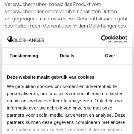
Verbrauchern über, sobald das Produkt vom
Verbraucher oder einem von ihm benannten Dritten
entgegengenommen wurde. Bei Geschäftskunden geht
das Risiko in dem Moment über, in dem Colorhanger das
Produkt dem Beförderer übergibt, sofern nichts anderes
vereinbart wurde.
9.6
Wenn eine Bestellung aufgrund unrichtiger oder
Toestemming
Details
Over
unvollständiger Angaben des Kunden nicht zugestellt
werden kann, können zusätzliche Kosten für erneuten
Versand oder Lagerung dem Kunden in Rechnung
Deze website maakt gebruik van cookies
gestellt werden.
We gebruiken cookies om content en advertenties te
Artikel 10 - Abholung
personaliseren, om functies voor social media te bieden
en om ons websiteverkeer te analyseren. Ook delen we
10.1
Wenn der Kunde Abholung wählt, informiert
informatie over uw gebruik van onze site met onze
Colorhanger den Kunden, sobald die Bestellung
partners voor social media, adverteren en analyse. Deze
bereitliegt.
partners kunnen deze gegevens combineren met andere
10.2
Die Abholung kann an der Adresse von Colorhanger
informatie die u aan ze heeft verstrekt of die ze hebben