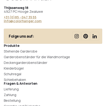
Thijssenweg 18
4927 PC Hooge Zwaluwe
+31 (0)85 - 047 35 55
info@colorhanger.com
Folge uns auf:
Produkte
Stehende Garderobe
Garderobenständer für die Wandmontage
Deckengarderobenständer
Kleiderbügel
Schuhregal
Schiebehaken
Fragen & Antworten
Lieferung
Zahlung
Bestellung