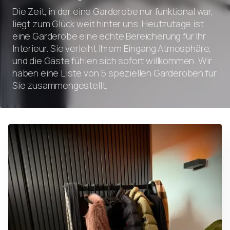
Die Zeit, in der eine Garderobe nur funktional war,
liegt zum Glück weit hinter uns. Heutzutage ist
eine Garderobe eine echte Bereicherung für Ihr
Interieur. Sie verleiht Ihrem Eingang Atmosphäre,
und die Gäste fühlen sich sofort willkommen. Wir
haben eine Liste von 5 speziellen Garderoben für
Sie zusammengestellt.