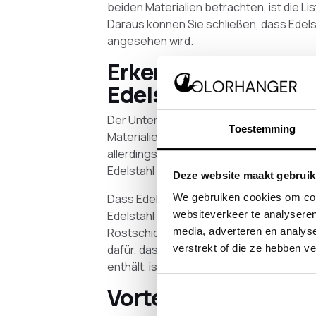
beiden Materialien betrachten, ist die Lis
Daraus können Sie schließen, dass Edels
angesehen wird.
Erkennt man den Un
Edelstahl und Stahl
Der Unterschied zwischen Edelstahl und St
Toestemming
Materialien neu sind. Zuerst scheinen sie
allerdings eine Weile in Gebrauch waren,
Edelstahl intakt bleibt, beginnt der Stah
Deze website maakt gebruik
Dass Edelstahl „rostfreier Stahl“ genannt
We gebruiken cookies om cont
Edelstahl ist nämlich nicht vollständig ro
websiteverkeer te analyseren
Rostschicht auf Edelstahl vorhanden. Di
media, adverteren en analys
dafür, dass das Material nicht vollständi
verstrekt of die ze hebben v
enthält, ist nicht sichtbar, da es völlig farb
Vorteile von Edelsta