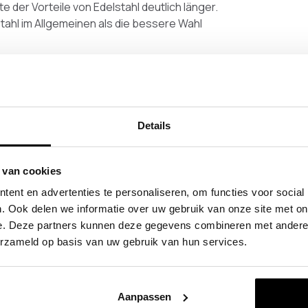
te der Vorteile von Edelstahl deutlich länger.
tahl im Allgemeinen als die bessere Wahl
terschied zwischen
?
ahl ist nicht sofort ersichtlich, wenn die
Details
 identisch zu sein. Wenn die zwei Materialien
 entwickeln sie sichtbare Unterschiede. Dort, wo
l, braune Rostflecke zu entwickeln.
 van cookies
 wird, ist eigentlich ein bisschen unpassend.
ent en advertenties te personaliseren, om functies voor social
stfrei. Tatsächlich ist dauerhaft eine dünne
. Ook delen we informatie over uw gebruik van onze site met on
ese dünne Rostschicht bzw. Oxidschicht sorgt
e. Deze partners kunnen deze gegevens combineren met andere i
g rostet. Dass Edelstahl eine solche Schicht
erzameld op basis van uw gebruik van hun services.
los ist.
hl
Aanpassen