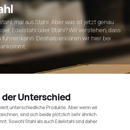
ahl
ahl, mal aus Stahl. Aber was ist jetzt genau
ser, Edelstahl oder Stahl? Wir verstehen, dass
führen kann. Deshalb erklären wir hier bei
s ankommt.
, der Unterschied
plett unterschiedliche Produkte. Aber wenn wir
chnen, sind sich beide plötzlich sehr ähnlich.
nnt. Sowohl Stahl als auch Edelstahl sind daher