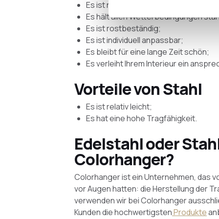
Es ist nachhaltig;
Es hält allen Wetterbedingungen sta
Es ist rostbeständig;
Es ist individuell anpassbar;
Es bleibt für eine lange Zeit schön;
Es verleiht Ihrem Interieur ein ansp
Vorteile von Stahl
Es ist relativ leicht;
Es hat eine hohe Tragfähigkeit.
Edelstahl oder Stah
Colorhanger?
Colorhanger ist ein Unternehmen, das vo
vor Augen hatten: die Herstellung der 
verwenden wir bei Colorhanger ausschließl
Kunden die hochwertigsten
Produkte
anb