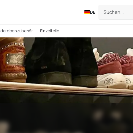
DE
rderobenzubehör
Einzelteile