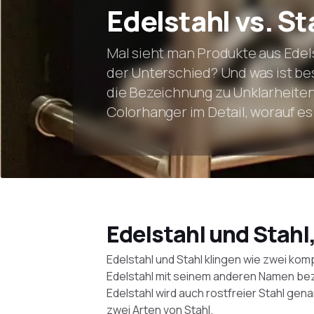
Edelstahl vs. St
Mal sieht man Produkte aus Edelst
der Unterschied? Und was ist bes
die Bezeichnung zu Unklarheiten 
Colorhanger im Detail, worauf e
Edelstahl und Stahl
Edelstahl und Stahl klingen wie zwei kom
Edelstahl mit seinem anderen Namen bezei
Edelstahl wird auch rostfreier Stahl gena
zwei Arten von Stahl.