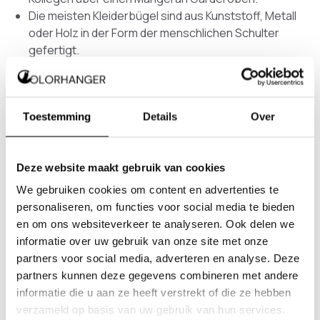
Die meisten Kleiderbügel sind aus Kunststoff, Metall
oder Holz in der Form der menschlichen Schulter
gefertigt.
Die Pulverbeschichtung bietet einen guten
zusätzlichen Schutz gegen Korrosion und ist sehr
widerstandsfähig gegen extreme
Toestemming
Details
Over
Witterungseinflüsse.
Es werden verschiedene Gruppen von Edelstahl
unterschieden, und wir verwenden für unsere
Deze website maakt gebruik van cookies
Entwürfe rostfreien Stahl 304. Der Kohlenstoffgehalt
des Materials bestimmt seine Härte.
We gebruiken cookies om content en advertenties te
Bei der Pulverbeschichtung werden keine
personaliseren, om functies voor social media te bieden
schädlichen Stoffe freigesetzt. Es bleiben auch keine
en om ons websiteverkeer te analyseren. Ook delen we
schädlichen Rückstände zurück, da das Pulver, das
informatie over uw gebruik van onze site met onze
nicht auf dem Material landet, weitgehend recycelt
partners voor social media, adverteren en analyse. Deze
wird.
partners kunnen deze gegevens combineren met andere
informatie die u aan ze heeft verstrekt of die ze hebben
Kennen Sie interessante Fakten über Garderoben,
verzameld op basis van uw gebruik van hun services.