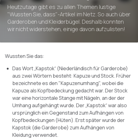
Heutzutage gibt es zu allen Themen lustige
"Wussten Sie, dass"-Artikel im Netz. So auch über
Garderoben und Kleiderbügel. Deshalb konnten
wir nicht widerstehen, einige davon aufzulisten!
Wussten Sie das:
Das Wort „Kapstok“ (Niederländisch für Garderobe)
aus zwei Wörtern besteht: Kapuze und Stock. Früher
bezeichnete es den "Kapuzenumhang", wobei die
Kapuze als Kopfbedeckung gedacht war. Der Stock
war eine horizontale Stange mit Nägeln, an der der
Umhang aufgehängt wurde. Der „Kapstok“ war also
ursprünglich ein Gegenstand zum Aufhängen von
Kopfbedeckungen (Hüten). Erst später wurde der
Kapstok (die Garderobe) zum Aufhängen von
Kleidung verwendet.