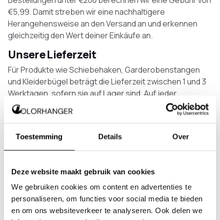
Bestellungen unter €200 berechnen wir eine Gebühr von
€5,99. Damit streben wir eine nachhaltigere
Herangehensweise an den Versand an und erkennen
gleichzeitig den Wert deiner Einkäufe an.
Unsere Lieferzeit
Für Produkte wie Schiebehaken, Garderobenstangen
und Kleiderbügel beträgt die Lieferzeit zwischen 1 und 3
Werktagen, sofern sie auf Lager sind. Auf jeder
Produktseite findest du die genaue Lieferzeit jedes
Produkts, damit du genau weißt, was dich erwartet.
Für maßgefertigte Produkte wie Garderoben und
Toestemming
Details
Over
Schuhregale bitten wir um Geduld. Qualität braucht Zeit,
und die Lieferung hochwertiger Produkte liegt uns am
Herzen. Wir streben danach, diese speziellen Produkte
Deze website maakt gebruik van cookies
innerhalb von 15 Werktagen zu liefern, also innerhalb von
We gebruiken cookies om content en advertenties te
2 bis 3 Wochen, damit jedes Produkt mit Sorgfalt und
personaliseren, om functies voor social media te bieden
Aufmerksamkeit hergestellt und versandt werden kann.
en om ons websiteverkeer te analyseren. Ook delen we