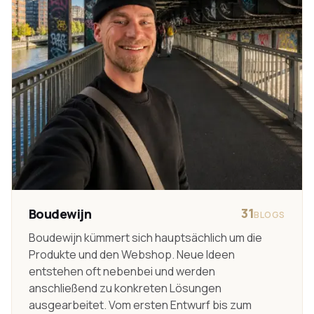
31
Boudewijn
BLOGS
Boudewijn kümmert sich hauptsächlich um die
Produkte und den Webshop. Neue Ideen
entstehen oft nebenbei und werden
anschließend zu konkreten Lösungen
ausgearbeitet. Vom ersten Entwurf bis zum