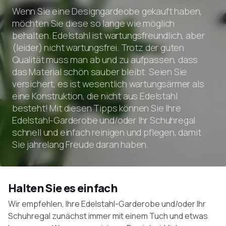
Wenn Sie eine Designgardeobe gekauft haben,
möchten Sie diese so lange wie möglich
behalten. Edelstahl ist wartungsfreundlich, aber
(leider) nicht wartungsfrei. Trotz der guten
Qualität muss man ab und zu aufpassen, dass
das Material schön sauber bleibt. Seien Sie
versichert, es ist wesentlich wartungsärmer als
eine Konstruktion, die nicht aus Edelstahl
besteht! Mit diesen Tipps können Sie Ihre
Edelstahl-Garderobe und/oder Ihr Schuhregal
schnell und einfach reinigen und pflegen, damit
Sie jahrelang Freude daran haben.
Halten Sie es einfach
Wir empfehlen, Ihre Edelstahl-Garderobe und/oder Ihr
Schuhregal zunächst immer mit einem Tuch und etwas