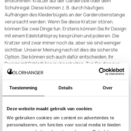
entkommen: Kratzer auf der Garderobe oder dem
Schuhregal. Diese können z. B. durch häufiges
Aufhängen des Kleiderbügels an der Garderobenstange
verursacht werden. Wenn Sie diese Kratzer stören,
können Sie zwei Dinge tun. Erstens können Sie Ihr Design
mit einem Edelstahlspray besprühen und polieren. Die
Kratzer sind zwar immer noch da, aber sie sind weniger
sichtbar. Unserer Meinung nach ist dies die sicherste
Option. Sie können sich auch dafür entscheiden, Ihr
Design mit Schleifvlies zu bearbeiten. Tun Sie dies nur,
wenn Sie sich wirklich an den Kratzern stören.
Was sollten Sie NICHT tun?
Toestemming
Details
Over
Nachdem Sie nun wissen, was Sie zur Reinigung und
Pflege von Edelstahl tun können, ist es auch wichtig zu
wissen, was Sie auf keinen Fall tun sollten. Wir raten
Deze website maakt gebruik van cookies
dringend davon ab, stark chemische Mittel wie Chlor und
We gebruiken cookies om content en advertenties te
Scheuermittel zur Reinigung von Edelstahl zu
personaliseren, om functies voor social media te bieden
verwenden. Diese Mittel beschädigen die Schutzschicht,