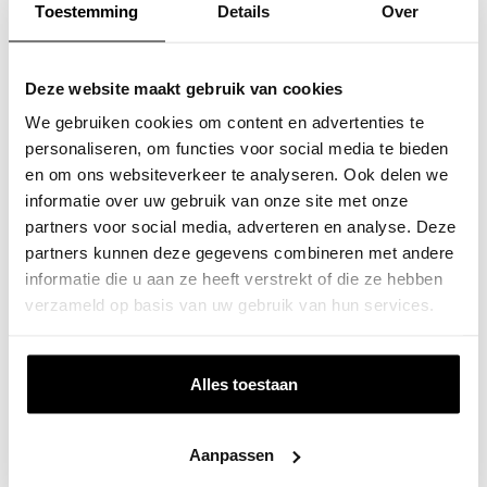
Toestemming
Details
Over
ist die Wand dafür geeignet?
Abmessungen: Wie groß sollte das Regal sein?
Berücksichtigen Sie Fenster, Türen und an der Wand
Deze website maakt gebruik van cookies
stehende Möbel.
We gebruiken cookies om content en advertenties te
Design: Welche Farbe des Wandregals passt zu Ihrer
personaliseren, om functies voor social media te bieden
Einrichtung? Ist das eine Farbe, die Ihnen auch in drei
en om ons websiteverkeer te analyseren. Ook delen we
Jahren noch gefallen wird? Möchten Sie es mit einer
informatie over uw gebruik van onze site met onze
Garderobe und/oder einem passenden Schuhregal
partners voor social media, adverteren en analyse. Deze
kombinieren?
partners kunnen deze gegevens combineren met andere
Maßgefertigt
informatie die u aan ze heeft verstrekt of die ze hebben
verzameld op basis van uw gebruik van hun services.
Wenn Sie ein Wandregal kaufen, müssen Sie natürlich
darauf achten, dass die Abmessungen genau richtig
sind. Standard-Wandregale sind oft ein bisschen zu groß
Alles toestaan
oder ein bisschen zu klein. Sie lassen sich auch nicht gut
mit einer schönen Garderobe kombinieren. Es ist einfach
nicht alles.. Bei Colorhanger können Sie Ihr Wandregal
Aanpassen
nach Maß anfertigen lassen, damit es Ihre Einrichtung