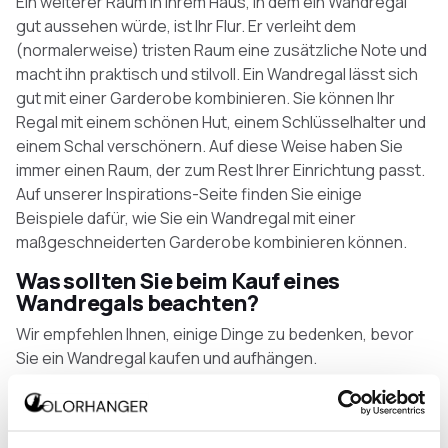
Ein weiterer Raum in Ihrem Haus, in dem ein Wandregal
gut aussehen würde, ist Ihr Flur. Er verleiht dem
(normalerweise) tristen Raum eine zusätzliche Note und
macht ihn praktisch und stilvoll. Ein Wandregal lässt sich
gut mit einer Garderobe kombinieren. Sie können Ihr
Regal mit einem schönen Hut, einem Schlüsselhalter und
einem Schal verschönern. Auf diese Weise haben Sie
immer einen Raum, der zum Rest Ihrer Einrichtung passt.
Auf unserer Inspirations-Seite finden Sie einige
Beispiele dafür, wie Sie ein Wandregal mit einer
maßgeschneiderten Garderobe kombinieren können.
Was sollten Sie beim Kauf eines
Wandregals beachten?
Wir empfehlen Ihnen, einige Dinge zu bedenken, bevor
Sie ein Wandregal kaufen und aufhängen.
Verwendung: Wofür wollen Sie das Regal verwenden?
Wollen Sie schwere Gegenstände darauf abstellen?
In welchem Raum wollen Sie das Regal aufhängen und