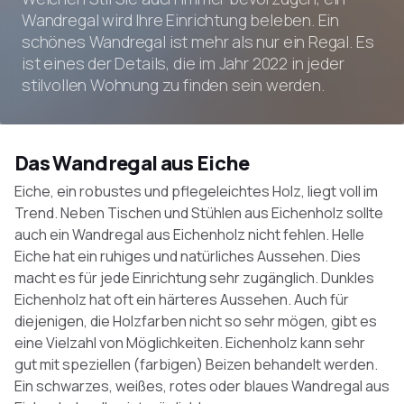
Wandregal wird Ihre Einrichtung beleben. Ein
schönes Wandregal ist mehr als nur ein Regal. Es
ist eines der Details, die im Jahr 2022 in jeder
stilvollen Wohnung zu finden sein werden.
Das Wandregal aus Eiche
Eiche, ein robustes und pflegeleichtes Holz, liegt voll im
Trend. Neben Tischen und Stühlen aus Eichenholz sollte
auch ein Wandregal aus Eichenholz nicht fehlen. Helle
Eiche hat ein ruhiges und natürliches Aussehen. Dies
macht es für jede Einrichtung sehr zugänglich. Dunkles
Eichenholz hat oft ein härteres Aussehen. Auch für
diejenigen, die Holzfarben nicht so sehr mögen, gibt es
eine Vielzahl von Möglichkeiten. Eichenholz kann sehr
gut mit speziellen (farbigen) Beizen behandelt werden.
Ein schwarzes, weißes, rotes oder blaues Wandregal aus