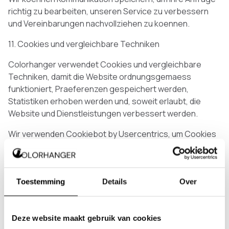
richtig zu bearbeiten, unseren Service zu verbessern
und Vereinbarungen nachvollziehen zu koennen.
11. Cookies und vergleichbare Techniken
Colorhanger verwendet Cookies und vergleichbare
Techniken, damit die Website ordnungsgemaess
funktioniert, Praeferenzen gespeichert werden,
Statistiken erhoben werden und, soweit erlaubt, die
Website und Dienstleistungen verbessert werden.
Wir verwenden Cookiebot by Usercentrics, um Cookies
zu verwalten und Einwilligungen zu registrieren. Ueber
das Cookie-Banner koennen Sie Ihre Einstellungen
festlegen oder aendern.
Toestemming
Details
Over
Wir verwenden ausserdem Google Analytics und Google
Tag Manager, um die Nutzung der Website zu messen
und Tags zu verwalten, soweit dies nach Ihren Cookie-
Deze website maakt gebruik van cookies
Einstellungen und geltendem Recht erlaubt ist.