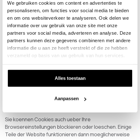
We gebruiken cookies om content en advertenties te
personaliseren, om functies voor social media te bieden
Cookies koennen unter anderem wie folgt eingeteilt
en om ons websiteverkeer te analyseren. Ook delen we
werden:
informatie over uw gebruik van onze site met onze
• Notwendige Cookies: erforderlich, damit Website
partners voor social media, adverteren en analyse. Deze
und Webshop technisch funktionieren.
partners kunnen deze gegevens combineren met andere
informatie die u aan ze heeft verstrekt of die ze hebben
• Praeferenz-Cookies: speichern Einstellungen wie
verzameld op basis van uw gebruik van hun services.
Sprache oder Cookie-Praeferenzen.
• Statistik-Cookies: helfen uns zu verstehen, wie
Alles toestaan
Besucher die Website nutzen.
• Marketing-Cookies: werden nur gesetzt, wenn
Aanpassen
dafuer eine Einwilligung erforderlich ist und diese erteilt
wurde.
Sie koennen Cookies auch ueber Ihre
Browsereinstellungen blockieren oder loeschen. Einige
Teile der Website funktionieren dann moeglicherweise