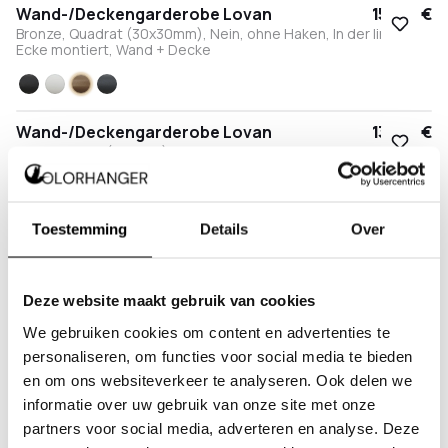
Wand-/Deckengarderobe Lovan
155,00 €
Bronze, Quadrat (30x30mm), Nein, ohne Haken, In der linken
Ecke montiert, Wand + Decke
Schwarz
Weiß
Bronze
Anthrazit
Wand-/Deckengarderobe Lovan
135,00 €
Bronze, Rund (Ø34mm), Nein, ohne Haken, In der linken Ecke
montiert, Wand + Decke
Schwarz
Weiß
Bronze
Anthrazit
Edelstahl
Toestemming
Details
Over
Wand-/Deckengarderobe Lovan
155,00 €
Anthrazit, Quadrat (30x30mm), Nein, ohne Haken, In der linken
Ecke montiert, Wand + Decke
Deze website maakt gebruik van cookies
Schwarz
Weiß
Bronze
Anthrazit
We gebruiken cookies om content en advertenties te
personaliseren, om functies voor social media te bieden
Wand-/Deckengarderobe Lovan
135,00 €
en om ons websiteverkeer te analyseren. Ook delen we
Anthrazit, Rund (Ø34mm), Nein, ohne Haken, In der linken Ecke
montiert, Wand + Decke
informatie over uw gebruik van onze site met onze
partners voor social media, adverteren en analyse. Deze