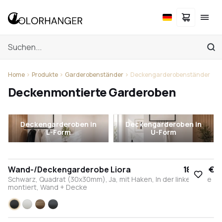
Home
Produkte
Garderobenständer
Deckengarderobenständer
Deckenmontierte Garderoben
Deckengarderoben in
Deckengarderoben in
L-Form
U-Form
Wand-/Deckengarderobe Liora
184,00 €
Schwarz, Quadrat (30x30mm), Ja, mit Haken, In der linken Ecke
montiert, Wand + Decke
Schwarz
Weiß
Bronze
Anthrazit