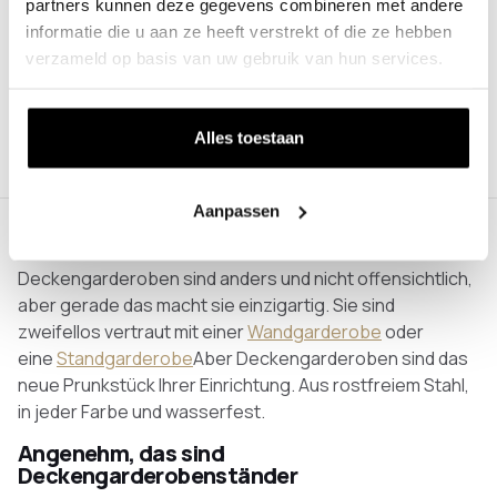
Schwarz
Weiß
Bronze
Anthrazit
Edelstahl
partners kunnen deze gegevens combineren met andere
informatie die u aan ze heeft verstrekt of die ze hebben
verzameld op basis van uw gebruik van hun services.
Mehr laden
24 von 47 Produkte
Alles toestaan
Aanpassen
Deckengarderobenständer
Deckengarderoben sind anders und nicht offensichtlich,
aber gerade das macht sie einzigartig. Sie sind
zweifellos vertraut mit einer
Wandgarderobe
oder
eine
Standgarderobe
Aber Deckengarderoben sind das
neue Prunkstück Ihrer Einrichtung. Aus rostfreiem Stahl,
in jeder Farbe und wasserfest.
Angenehm, das sind
Deckengarderobenständer