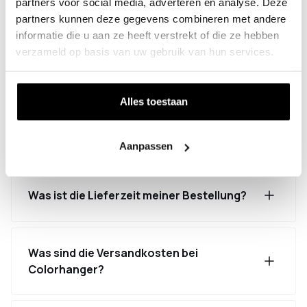
partners voor social media, adverteren en analyse. Deze
abholen kann?
partners kunnen deze gegevens combineren met andere
informatie die u aan ze heeft verstrekt of die ze hebben
verzameld op basis van uw gebruik van hun services.
Ich habe meine Bestellung noch nicht
erhalten, was nun?
Alles toestaan
Wie ändere ich meine Bestellung?
Aanpassen
Was ist die Lieferzeit meiner Bestellung?
Was sind die Versandkosten bei
Colorhanger?