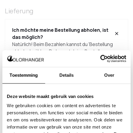
Lieferung
Ich möchte meine Bestellung abholen, ist
das möglich?
Natürlich! Beim Bezahlen kannst du 'Bestellung
abholen' wählen. Du kannst deine Bestellung an
unserem Standort in Hooge Zwaluwe abholen. Bei
Abholung werden keine Versandkosten
berechnet.
Toestemming
Details
Over
Deze website maakt gebruik van cookies
Wie erhalte ich meine Bestellung so
schnell wie möglich?
We gebruiken cookies om content en advertenties te
personaliseren, om functies voor social media te bieden
en om ons websiteverkeer te analyseren. Ook delen we
informatie over uw gebruik van onze site met onze
Wie erfahre ich, wann ich meine Bestellung