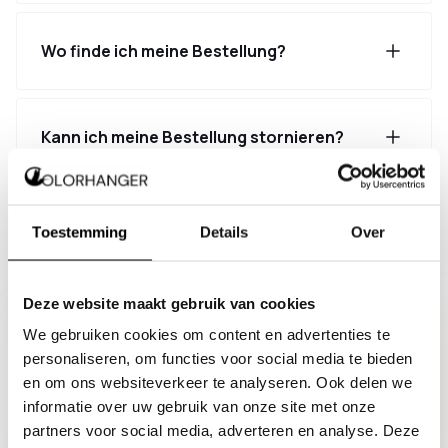
Wo finde ich meine Bestellung?
Kann ich meine Bestellung stornieren?
Warum kann ich eine Maßbestellung nicht
Toestemming
Details
Over
immer stornieren?
Deze website maakt gebruik van cookies
+31 (0)85 - 047 35 55
We gebruiken cookies om content en advertenties te
Mo - Fr 09:00 - 17:00 Uhr
info@colorhanger.com
personaliseren, om functies voor social media te bieden
Antwort innerhalb von 2 Werktagen
en om ons websiteverkeer te analyseren. Ook delen we
+31 6 83502367
informatie over uw gebruik van onze site met onze
Schnelle Antwort auf deine Frage
partners voor social media, adverteren en analyse. Deze