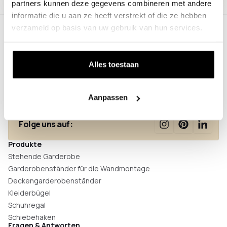
partners kunnen deze gegevens combineren met andere
informatie die u aan ze heeft verstrekt of die ze hebben
verzameld op basis van uw gebruik van hun services.
Thijssenweg 18
Alles toestaan
4927 PC Hooge Zwaluwe
+31 (0)85 - 047 35 55
info@colorhanger.com
Aanpassen
Folge uns auf:
Produkte
Stehende Garderobe
Garderobenständer für die Wandmontage
Deckengarderobenständer
Kleiderbügel
Schuhregal
Schiebehaken
Fragen & Antworten