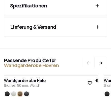
Spezifikationen
Lieferung & Versand
Passende Produkte für
Wandgarderobe Hovren
Wandgarderobe Halo
17,50 €
Wan
Bronze, 50 mm, Wand
Bro
Schwarz
Weiß
Bronze
Anthrazit
S