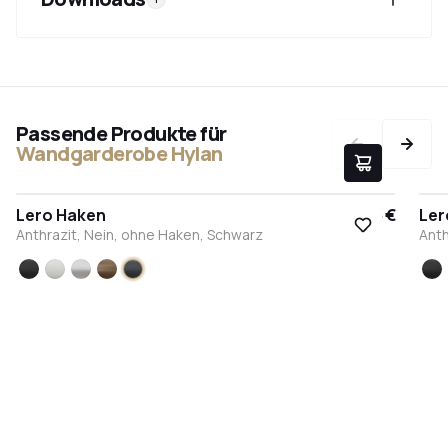
Passende Produkte für
Wandgarderobe Hylan
Lero Haken
9,95 €
Ler
Anthrazit, Nein, ohne Haken, Schwarz
Anth
Schwarz
Weiß
Edelstahl
Bronze
Anthrazit
S