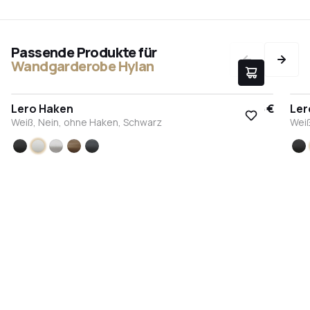
Passende Produkte für
Wandgarderobe Hylan
Lero Haken
9,95 €
Ler
Weiß, Nein, ohne Haken, Schwarz
Weiß
Schwarz
Weiß
Edelstahl
Bronze
Anthrazit
S