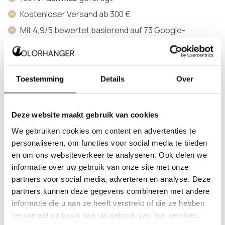
Kostenloser Versand ab 300 €
Mit 4,9/5 bewertet basierend auf 73 Google-
Bewertungen
Toestemming
Details
Over
Produktinformationen
Deze website maakt gebruik van cookies
Die Nalen ist eine Deckenmontierte Garderobe
We gebruiken cookies om content en advertenties te
mit klarem Design. Eine vielseitige Lösung, die sich
personaliseren, om functies voor social media te bieden
in unterschiedliche Interieurs einfügt.
en om ons websiteverkeer te analyseren. Ook delen we
Die Garderobe wird als Maßanfertigung gefertigt
informatie over uw gebruik van onze site met onze
und ist für die Montage an der Decke vorgesehen.
partners voor social media, adverteren en analyse. Deze
Das Design besteht aus zwei vertikalen
partners kunnen deze gegevens combineren met andere
Elementen mit einer darunterliegenden Stange.
informatie die u aan ze heeft verstrekt of die ze hebben
So bleibt der Boden frei und es entsteht
verzameld op basis van uw gebruik van hun services.