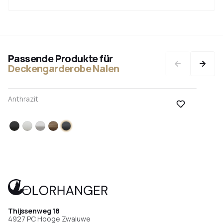
Passende Produkte für
Deckengarderobe Nalen
Pulverbeschichtung
Anthrazit
Farbmustern
Schwarz
Weiß
Edelstahl
Bronze
Anthrazit
Thijssenweg 18
4927 PC Hooge Zwaluwe