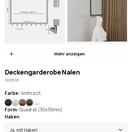
Mehr anzeigen
Deckengarderobe Nalen
1009.10
Farbe:
Anthrazit
Schwarz
Weiß
Bronze
Anthrazit
Edelstahl
Form:
Quadrat (30x30mm)
Haken
Ja, mit Haken