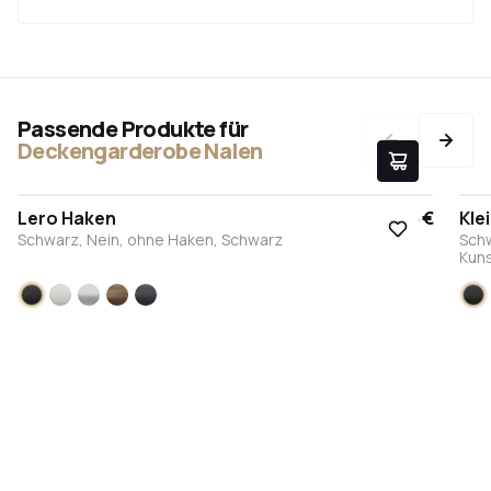
Passende Produkte für
Deckengarderobe Nalen
Lero Haken
9,95 €
Kle
Schwarz, Nein, ohne Haken, Schwarz
Sch
Kuns
Schwarz
Weiß
Edelstahl
Bronze
Anthrazit
S