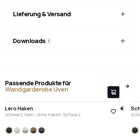
Lieferung & Versand
Downloads
1
Passende Produkte für
Wandgarderobe Uven
Lero Haken
9,95 €
Sch
Schwarz, Nein, ohne Haken, Schwarz
Sch
Schwarz
Weiß
Edelstahl
Bronze
Anthrazit
S