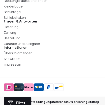
Deckengarderobenständer
Kleiderbügel
Schuhregal
Schiebehaken
Fragen & Antworten
Lieferung
Zahlung
Bestellung
Garantie und Rückgabe
Informationen
Über Colorhanger
Showroom
Impressum
Allgemeine Geschäftsbedingungen
Datenschutzerklärung
Sitemap
Filter