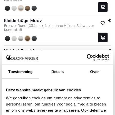
Schwarz
Weiß
Edelstahl
Bronze
Anthrazit
Kleiderbügel Moov
17,95 €
Bronze, Rund (Ø34mm), Nein, ohne Haken, Schwarzer
Kunststoff
Schwarz
Weiß
Edelstahl
Bronze
Anthrazit
Kleiderbügel Moov
17,95 €
Bronze, Rund (Ø34mm), Nein, ohne Haken, Transparenter
Kunststoff
Schwarz
Weiß
Edelstahl
Bronze
Anthrazit
Toestemming
Details
Over
Kleiderbügel Moov
17,95 €
Anthrazit, Rund (Ø34mm), Nein, ohne Haken, Schwarzer
Deze website maakt gebruik van cookies
Kunststoff
We gebruiken cookies om content en advertenties te
Schwarz
Weiß
Edelstahl
Bronze
Anthrazit
personaliseren, om functies voor social media te bieden
en om ons websiteverkeer te analyseren. Ook delen we
Kleiderbügel Moov
17,95 €