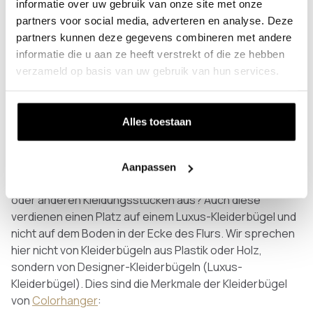
Anthrazit, Rund (Ø34mm), Nein, ohne Haken, Transparenter
informatie over uw gebruik van onze site met onze
Kunststoff
partners voor social media, adverteren en analyse. Deze
partners kunnen deze gegevens combineren met andere
Schwarz
Weiß
Edelstahl
Bronze
Anthrazit
informatie die u aan ze heeft verstrekt of die ze hebben
verzameld op basis van uw gebruik van hun services.
Kleiderbügel für Jacken, aber auch für andere
Kleidungsstücke
Alles toestaan
Wenn Sie an einen Kleiderbügel für Ihren Flur denken,
denken Sie an einen Bügel, an dem Sie Ihren Mantel
aufhängen können. Logisch, aber Sie können mehr als
Aanpassen
nur Ihren Mantel anziehen. Wie sieht es mit Strickjacken
oder anderen Kleidungsstücken aus? Auch diese
verdienen einen Platz auf einem Luxus-Kleiderbügel und
nicht auf dem Boden in der Ecke des Flurs. Wir sprechen
hier nicht von Kleiderbügeln aus Plastik oder Holz,
sondern von Designer-Kleiderbügeln (Luxus-
Kleiderbügel). Dies sind die Merkmale der Kleiderbügel
von
Colorhanger
: