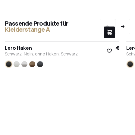
Passende Produkte für
Kleiderstange A
Lero Haken
9,95 €
Ler
Schwarz, Nein, ohne Haken, Schwarz
Schw
Schwarz
Weiß
Edelstahl
Bronze
Anthrazit
S