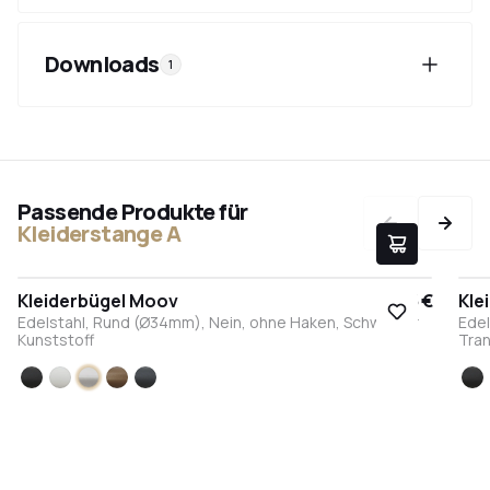
Downloads
1
Passende Produkte für
Kleiderstange A
Kleiderbügel Moov
17,95 €
Kle
Edelstahl, Rund (Ø34mm), Nein, ohne Haken, Schwarzer
Edel
Kunststoff
Tran
Schwarz
Weiß
Edelstahl
Bronze
Anthrazit
S