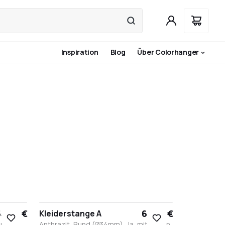
Inspiration
Blog
Über Colorhanger
5,90 €
63,90 €
Kleiderstange A
hne
Anthrazit, Rund (Ø34mm), Ja, mit Haken,