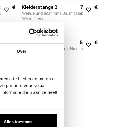
2,90 €
77,90 €
Kleiderstange B
 ohne
Weiß, Rund (Ø34mm), Ja, mit Haken,
Wand, Nein
Weiß
Edelstahl
Bronze
Anthrazit
Schwarz
77,90 €
52,90 €
Kleiderstange B
t Haken,
Schwarz, Rund (Ø34mm), Nein, ohne
Over
Haken, Wand, Nein
Weiß
Edelstahl
Bronze
Anthrazit
Schwarz
 media te bieden en om ons
ze partners voor social
nformatie die u aan ze heeft
Alles toestaan