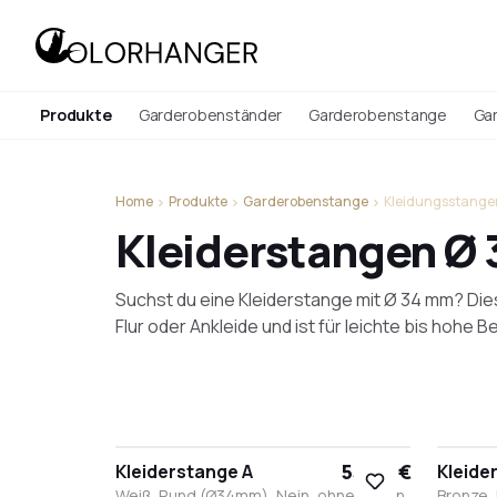
Produkte
Garderobenständer
Garderobenstange
Ga
Home
Produkte
Garderobenstange
Kleidungsstang
Kleiderstangen Ø
Suchst du eine Kleiderstange mit Ø 34 mm? Dies
Flur oder Ankleide und ist für leichte bis hohe 
55,90 €
Kleiderstange A
Kleide
Weiß, Rund (Ø34mm), Nein, ohne Haken,
Bronze,