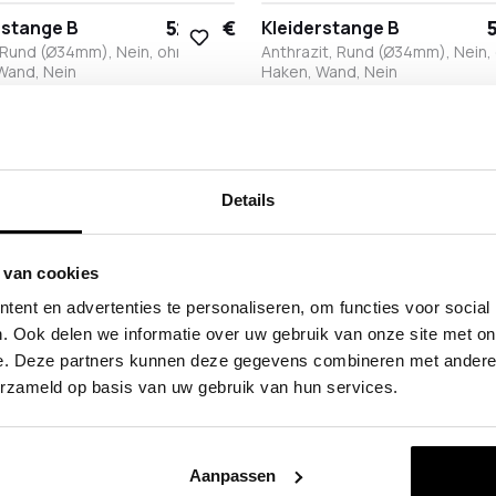
52,90 €
5
rstange B
Kleiderstange B
 Rund (Ø34mm), Nein, ohne
Anthrazit, Rund (Ø34mm), Nein,
Wand, Nein
Haken, Wand, Nein
ß
delstahl
Bronze
Anthrazit
Schwarz
Weiß
Edelstahl
Bronze
Anthrazit
Schwarz
77,90 €
rstange B
Kleiderstange B
 Rund (Ø34mm), Ja, mit Haken,
Anthrazit, Rund (Ø34mm), Ja, mi
Details
ein
Wand, Nein
ß
delstahl
Bronze
Anthrazit
Schwarz
Weiß
Edelstahl
Bronze
Anthrazit
Schwarz
 van cookies
ent en advertenties te personaliseren, om functies voor social
. Ook delen we informatie over uw gebruik van onze site met on
e. Deze partners kunnen deze gegevens combineren met andere i
erzameld op basis van uw gebruik van hun services.
Aanpassen