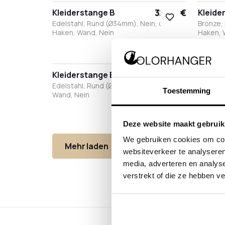
32,80 €
Kleiderstange B
Kleide
Edelstahl, Rund (Ø34mm), Nein, ohne
Bronze,
Haken, Wand, Nein
Haken, 
Weiß
Edelstahl
Bronze
Anthrazit
Schwarz
Wei
E
77,90 €
Kleiderstange B
Kleide
Edelstahl, Rund (Ø34mm), Ja, mit Haken,
Bronze,
Toestemming
Wand, Nein
Wand, N
Weiß
Edelstahl
Bronze
Anthrazit
Schwarz
Wei
E
Deze website maakt gebruik
We gebruiken cookies om cont
Mehr laden
24 von 30 Produkte
websiteverkeer te analyseren
media, adverteren en analys
verstrekt of die ze hebben v