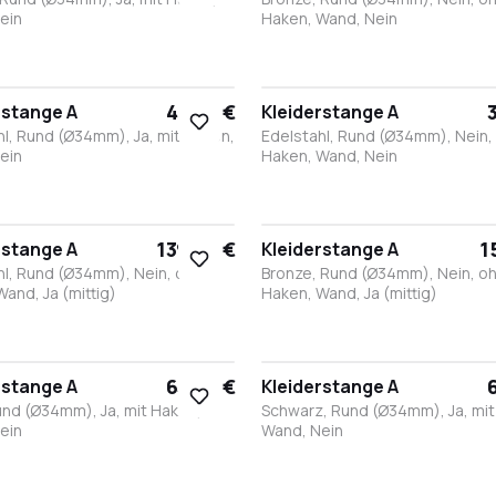
ein
Haken, Wand, Nein
nze
nthrazit
Edelstahl
Weiß
Schwarz
Weiß
Bronze
Anthrazit
Edelstahl
Schwarz
43,80 €
rstange A
Kleiderstange A
hl, Rund (Ø34mm), Ja, mit Haken,
Edelstahl, Rund (Ø34mm), Nein,
ein
Haken, Wand, Nein
nze
nthrazit
Edelstahl
Weiß
Schwarz
Weiß
Bronze
Anthrazit
Edelstahl
Schwarz
139,60 €
1
rstange A
Kleiderstange A
hl, Rund (Ø34mm), Nein, ohne
Bronze, Rund (Ø34mm), Nein, o
and, Ja (mittig)
Haken, Wand, Ja (mittig)
warz
Weiß
Edelstahl
Bronze
Anthrazit
Schwarz
Weiß
Edelstahl
Bronze
Anthrazit
63,90 €
rstange A
Kleiderstange A
und (Ø34mm), Ja, mit Haken,
Schwarz, Rund (Ø34mm), Ja, mit
ein
Wand, Nein
nze
nthrazit
Edelstahl
Weiß
Schwarz
Bronze
Anthrazit
Edelstahl
Weiß
Schwarz