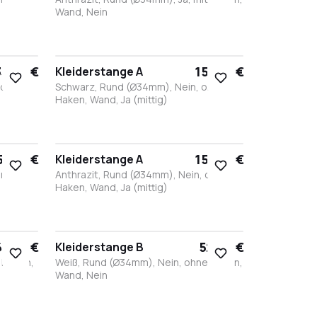
Wand, Nein
Bronze
Anthrazit
Edelstahl
Weiß
Schwarz
35,80 €
151,60 €
Kleiderstange A
 ohne
Schwarz, Rund (Ø34mm), Nein, ohne
Haken, Wand, Ja (mittig)
Schwarz
Weiß
Edelstahl
Bronze
Anthrazit
51,60 €
151,60 €
Kleiderstange A
hne
Anthrazit, Rund (Ø34mm), Nein, ohne
Haken, Wand, Ja (mittig)
Schwarz
Weiß
Edelstahl
Bronze
Anthrazit
63,90 €
52,90 €
Kleiderstange B
 Haken,
Weiß, Rund (Ø34mm), Nein, ohne Haken,
Wand, Nein
Weiß
Edelstahl
Bronze
Anthrazit
Schwarz