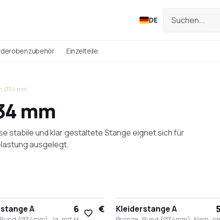
DE
rderobenzubehör
Einzelteile
en Ø34 mm
 34 mm
e stabile und klar gestaltete Stange eignet sich für
Belastung ausgelegt.
63,90 €
5
rstange A
Kleiderstange A
 Rund (Ø34mm), Ja, mit Haken,
Bronze, Rund (Ø34mm), Nein, o