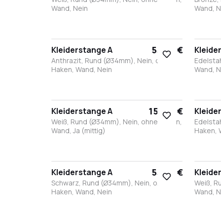
Wand, Nein
Wand, N
Weiß
Bronze
Anthrazit
Edelstahl
Schwarz
Bro
A
55,90 €
Kleiderstange A
Kleide
Anthrazit, Rund (Ø34mm), Nein, ohne
Edelsta
Haken, Wand, Nein
Wand, N
Weiß
Bronze
Anthrazit
Edelstahl
Schwarz
Bro
A
151,60 €
Kleiderstange A
Kleide
Weiß, Rund (Ø34mm), Nein, ohne Haken,
Edelsta
Wand, Ja (mittig)
Haken, W
Schwarz
Weiß
Edelstahl
Bronze
Anthrazit
Sch
55,90 €
Kleiderstange A
Kleide
Schwarz, Rund (Ø34mm), Nein, ohne
Weiß, R
Haken, Wand, Nein
Wand, N
Weiß
Bronze
Anthrazit
Edelstahl
Schwarz
Bro
A