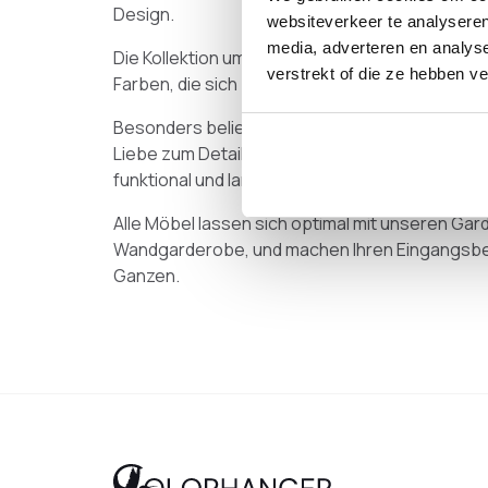
Design.
websiteverkeer te analyseren
media, adverteren en analys
Die Kollektion umfasst elegante Sockel und la
verstrekt of die ze hebben v
Farben, die sich perfekt in jedes Interieur einfü
Besonders beliebt sind unsere Möbel aus massiv
Liebe zum Detail gestaltet. So erhalten Sie Mö
funktional und langlebig sind.
Alle Möbel lassen sich optimal mit unseren G
Wandgarderobe, und machen Ihren Eingangsb
Ganzen.