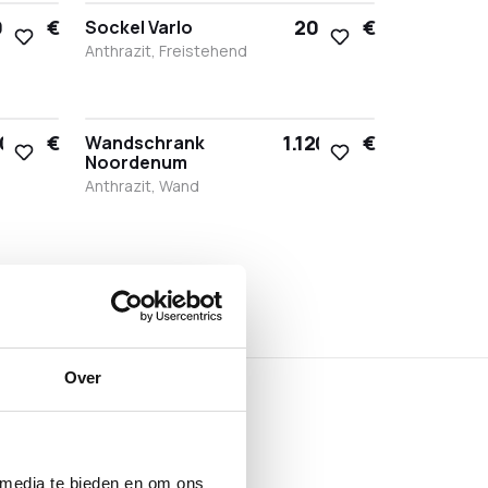
7,60 €
207,60 €
Sockel Varlo
Anthrazit, Freistehend
Schwarz
Weiß
Bronze
Anthrazit
20,00 €
1.120,00 €
Wandschrank
Noordenum
Anthrazit, Wand
Schwarz
Weiß
Bronze
Anthrazit
Over
 media te bieden en om ons