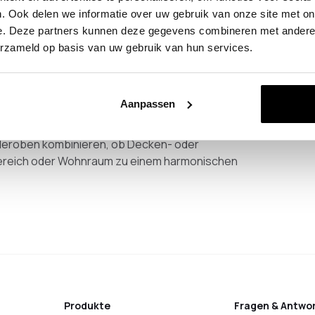
. Ook delen we informatie over uw gebruik van onze site met on
e. Deze partners kunnen deze gegevens combineren met andere i
nglebige Schränke aus hochwertigen Materialien und
erzameld op basis van uw gebruik van hun services.
gen.
em Eichenholz – robust, nachhaltig und mit viel
belstücke, die nicht nur schön, sondern auch
Aanpassen
arderoben kombinieren, ob Decken- oder
ereich oder Wohnraum zu einem harmonischen
Produkte
Fragen & Antwo