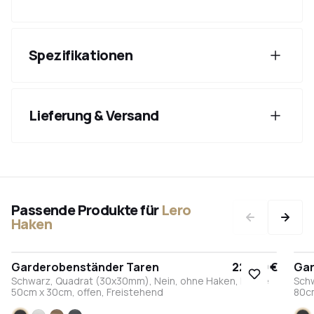
Spezifikationen
Lieferung & Versand
Passende Produkte für
Lero
Haken
Garderobenständer Taren
225,00 €
Gar
Schwarz, Quadrat (30x30mm), Nein, ohne Haken, Länge
Sch
50cm x 30cm, offen, Freistehend
80cm