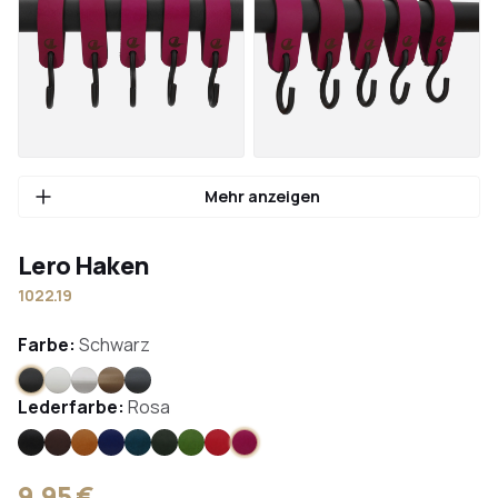
Mehr anzeigen
Lero Haken
1022.19
Farbe:
Schwarz
Schwarz
Weiß
Edelstahl
Bronze
Anthrazit
Lederfarbe:
Rosa
Schwarz
Braun
Hellbraun
Blau
Blaugrün
Dunkelgrün
Apfelgrün
Rot
Rosa
9,95 €