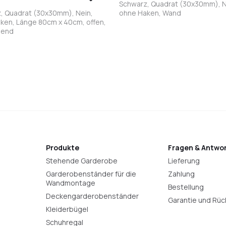
Schwarz, Quadrat (30x30mm), N
, Quadrat (30x30mm), Nein,
ohne Haken, Wand
ken, Länge 80cm x 40cm, offen,
hend
warz
Weiß
Bronze
Anthrazit
Schwarz
Weiß
Bronze
Anthrazit
Produkte
Fragen & Antwo
Stehende Garderobe
Lieferung
Garderobenständer für die
Zahlung
Wandmontage
Bestellung
Deckengarderobenständer
Garantie und Rü
Kleiderbügel
Schuhregal