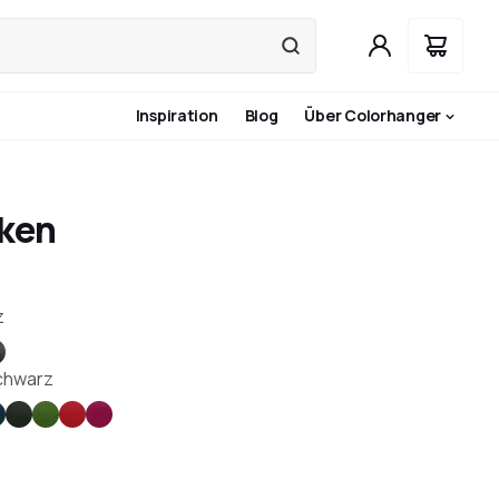
Inspiration
Blog
Über Colorhanger
aken
z
hl
nze
nthrazit
chwarz
un
laugrün
Dunkelgrün
Apfelgrün
Rot
Rosa