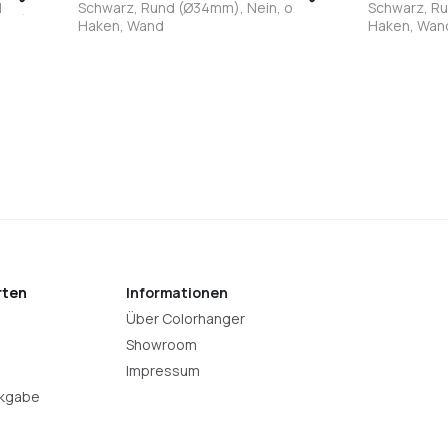
ein,
Schwarz, Rund (Ø34mm), Nein, ohne
Schwarz, Ru
Haken, Wand
Haken, Wand
Schwarz
Weiß
Edelstahl
Bronze
Anthrazit
Bronze
Anth
E
rten
Informationen
Über Colorhanger
Showroom
Impressum
ckgabe