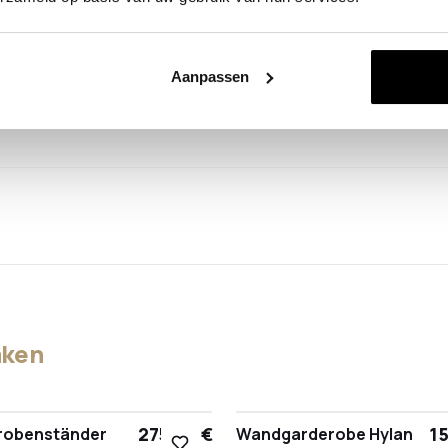
Aanpassen
aken
275,00 €
15
robenständer
Wandgarderobe Hylan