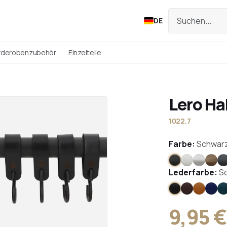
DE
rderobenzubehör
Einzelteile
Lero H
1022.7
Farbe:
Schwar
Schwarz
Weiß
Edelsta
Bro
A
Lederfarbe:
S
Schwarz
Braun
Hellbra
Blau
B
9,95 €