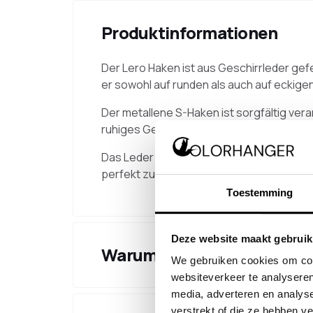
Produktinformationen
Der Lero Haken ist aus Geschirrleder gefe
er sowohl auf runden als auch auf eckige
Der metallene S-Haken ist sorgfältig vera
ruhiges Gesamtbild, geeignet zum Aufhä
Das Leder ist in mehreren Farben erhältl
perfekt zur Garderobe und zum Raum pas
Toestemming
Deze website maakt gebruik
Warum dieses Produkt wäh
We gebruiken cookies om cont
websiteverkeer te analyseren
media, adverteren en analys
verstrekt of die ze hebben v