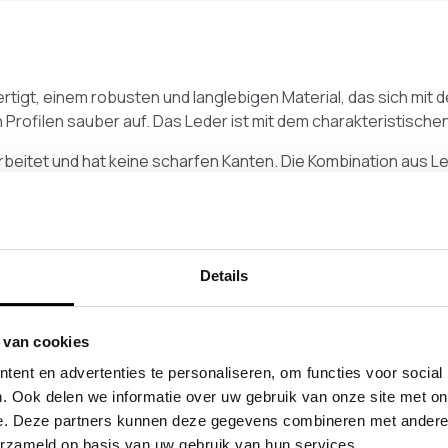
rtigt, einem robusten und langlebigen Material, das sich mit 
n Profilen sauber auf. Das Leder ist mit dem charakteristisch
rbeitet und hat keine scharfen Kanten. Die Kombination aus L
ngen von Jacken oder Accessoires.
ich und lässt sich frei mit einem S-Haken in verschiedenen Fa
st.
Details
 van cookies
len
ent en advertenties te personaliseren, om functies voor social
. Ook delen we informatie over uw gebruik van onze site met on
e. Deze partners kunnen deze gegevens combineren met andere i
erzameld op basis van uw gebruik van hun services.