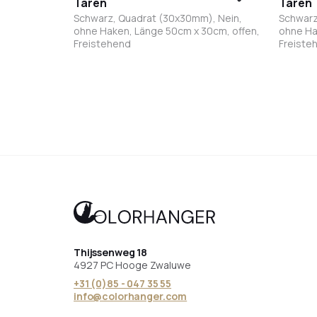
Taren
Taren
Schwarz, Quadrat (30x30mm), Nein,
Schwarz
ohne Haken, Länge 50cm x 30cm, offen,
ohne Ha
Freistehend
Freiste
Schwarz
Weiß
Bronze
Anthrazit
Sch
Thijssenweg 18
4927 PC Hooge Zwaluwe
+31 (0)85 - 047 35 55
info@colorhanger.com