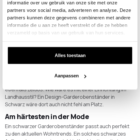
Perfekt für jeden Wohnstil, die
informatie over uw gebruik van onze site met onze
Garderobe schwarz
partners voor social media, adverteren en analyse. Deze
Der Grund, warum ein Garderobenständer schwarz
partners kunnen deze gegevens combineren met andere
so
sehr beliebt
ist ist, dass er sich in buchstäblich jedem
informatie die u aan ze heeft verstrekt of die ze hebben
Wohnstil gut macht. Ist Ihr Stil industriell. Mit seinem
verzameld op basis van uw gebruik van hun services.
schwarzen Metallskelett-Look können Sie in Ihrer
Wohnung leicht eine industrielle Atmosphäre schaffen.
Alles toestaan
Mögen Sie eine modernere Inneneinrichtung? Dann
passt ein schwarzer Garderobenständer vielleicht
besser zu Ihrer Wohnung. Mögen Sie es lieber
Aanpassen
klassisch? Der schwarze Garderobenständer ist
ebenfalls zeitlos. Wie wäre es mit einer Einrichtung im
Landhausstil? Ein Design-Garderobenständer in
Schwarz wäre dort auch nicht fehl am Platz.
Am härtesten in der Mode
Ein schwarzer Garderobenständer passt auch perfekt
zu den aktuellen Wohntrends. Ein solches schwarzes