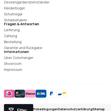
Deckengarderobenständer
Kleiderbügel
Schuhregal
Schiebehaken
Fragen & Antworten
Lieferung
Zahlung
Bestellung
Garantie und Rückgabe
Informationen
Über Colorhanger
Showroom
Impressum
Allgemeine Geschäftsbedingungen
Datenschutzerklärung
Sitemap
Filter