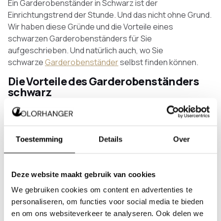
Ein Garderobenständer in Schwarz ist der
Einrichtungstrend der Stunde. Und das nicht ohne Grund.
Wir haben diese Gründe und die Vorteile eines
schwarzen Garderobenständers für Sie
aufgeschrieben. Und natürlich auch, wo Sie
schwarze
Garderobenständer
selbst finden können.
Die Vorteile des Garderobenständers
schwarz
Der Garderobenständer schwarz hat viele Vorteile. Wir
haben diese Vorteile kurz für Sie aufgelistet. Dann
erklären wir Ihnen die Vorteile eines schwarzen
Toestemming
Details
Over
Garderobenständers im Detail.
Perfekt für jeden Wohnstil;
Streng modisch;
Deze website maakt gebruik van cookies
Leicht sauber zu halten:
We gebruiken cookies om content en advertenties te
Immer eine Aufbewahrungslösung in Ihrem Haus.
personaliseren, om functies voor social media te bieden
en om ons websiteverkeer te analyseren. Ook delen we