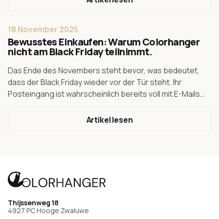
18 November 2025
Bewusstes Einkaufen: Warum Colorhanger
nicht am Black Friday teilnimmt.
Das Ende des Novembers steht bevor, was bedeutet,
dass der Black Friday wieder vor der Tür steht. Ihr
Posteingang ist wahrscheinlich bereits voll mit E-Mails
von Geschäften, die mit Angeboten werben und Sie
davon überzeugen wollen, dass Sie ihre rabattierten
Artikel lesen
Produkte mit diesen Rabatten wirklich nicht verpassen
können. Dadurch wird es sehr schwer, bewusste
Entscheidungen auf der Grundlage von Qualität zu
treffen, anstatt das Gefühl von Knappheit und etwas zu
verpassen. Das ist genau der Grund, warum Colorhanger
am Black Friday nicht teilnimmt. Für uns ist die Qualität
unserer Produkte mehr wert als unerreichbare Rabatte
Thijssenweg 18
oder Angebote.
4927 PC Hooge Zwaluwe