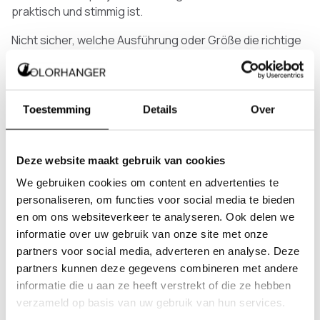
praktisch und stimmig ist.
Nicht sicher, welche Ausführung oder Größe die richtige
ist? Wir beraten dich gerne.
Toestemming
Details
Over
Firmendaten
Colorhanger B.V.
Deze website maakt gebruik van cookies
Thijssenweg 18
We gebruiken cookies om content en advertenties te
4927 PC Hooge Zwaluwe
personaliseren, om functies voor social media te bieden
Kontakt:
en om ons websiteverkeer te analyseren. Ook delen we
E-Mail:
info@colorhanger.com
informatie over uw gebruik van onze site met onze
partners voor social media, adverteren en analyse. Deze
Vertreten durch:
partners kunnen deze gegevens combineren met andere
Boudewijn Grinwis
informatie die u aan ze heeft verstrekt of die ze hebben
verzameld op basis van uw gebruik van hun services.
Registriert in den Niederlanden: