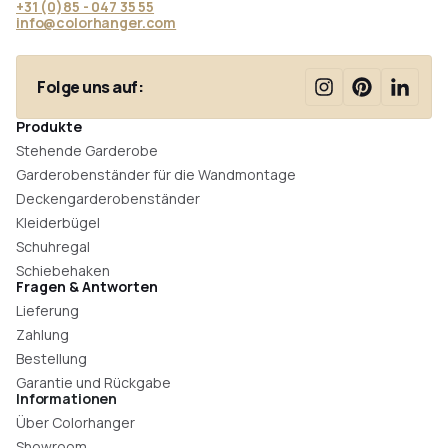
+31 (0)85 - 047 35 55
info@colorhanger.com
Folge uns auf:
Produkte
Stehende Garderobe
Garderobenständer für die Wandmontage
Deckengarderobenständer
Kleiderbügel
Schuhregal
Schiebehaken
Fragen & Antworten
Lieferung
Zahlung
Bestellung
Garantie und Rückgabe
Informationen
Über Colorhanger
Showroom