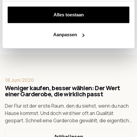
Handelsregisternummer: 85968943
Umsatzsteueridentifikationsnummer: NL863810081B01
Alles toestaan
Bankverbindung:
ING IBAN: NL35 INGB 0006 3824 75
Aanpassen
BIC: INGBNL2A
18 Juni 2020
Weniger kaufen, besser wählen: Der Wert
einer Garderobe, die wirklich passt
Der Flur ist der erste Raum, den du siehst, wenn du nach
Hause kommst. Und doch wird hier oft an Qualität
gespart. Schnell eine Garderobe gewählt, die eigentlich
nicht ganz passt. Wir sehen das anders.
Artikel lesen