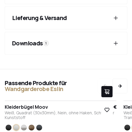
Lieferung & Versand
Downloads
1
Passende Produkte für
Wandgarderobe Eslin
Kleiderbügel Moov
17,95 €
Kle
Weiß, Quadrat (30x30mm), Nein, ohne Haken, Schwarzer
Weiß
Kunststoff
Tran
Schwarz
Weiß
Edelstahl
Bronze
Anthrazit
S