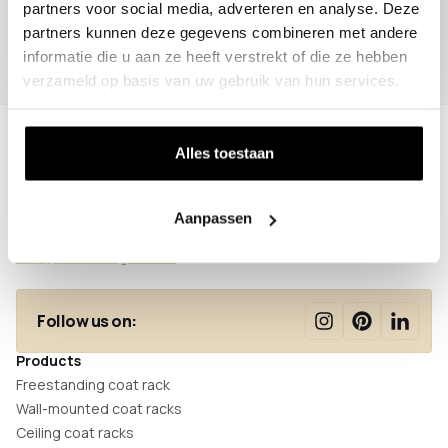
partners voor social media, adverteren en analyse. Deze
partners kunnen deze gegevens combineren met andere
informatie die u aan ze heeft verstrekt of die ze hebben
verzameld op basis van uw gebruik van hun services.
Alles toestaan
Thijssenweg 18
4927 PC Hooge Zwaluwe
Aanpassen
+31 (0)85 - 047 35 55
info@colorhanger.com
Follow us on:
Products
Freestanding coat rack
Wall-mounted coat racks
Ceiling coat racks