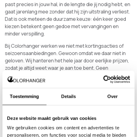
past precies in jouw hal, in de lengte die jij nodig hebt, en
gaat jarenlang mee zonder dat hij zijn uitstraling verliest.
Dat is ook meteen de duurzame keuze: één keer goed
kiezen betekent geen gedoe met vervangingen en
minder verspilling.
Bij Colorhanger werken we niet met kortingsacties of
seizoensaanbiedingen. Gewoon omdat we daar niet in
geloven. Wij hanteren het hele jaar door eerlijke prijzen,
zodat je altijd weet waar je aan toe bent. Geen
kunstmatige druk, geen tijdelijke deals. Gewoon een
goed product voor een eerlijke prijs.
Benieuwd welke kapstok bij jouw ruimte past? Neem
Toestemming
Details
Over
gerust contact met ons op via
085-0473555
of
info@colorhanger.com
.
Deze website maakt gebruik van cookies
We gebruiken cookies om content en advertenties te
personaliseren, om functies voor social media te bieden