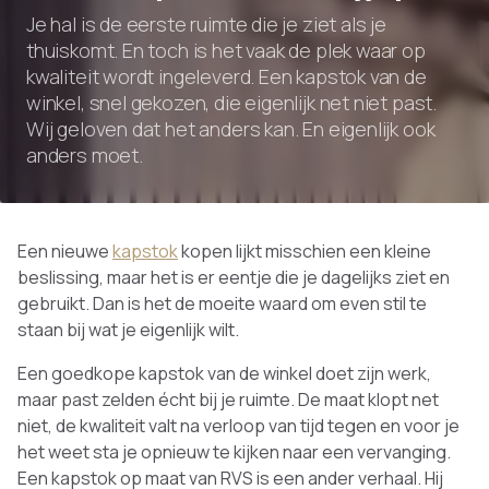
Je hal is de eerste ruimte die je ziet als je
thuiskomt. En toch is het vaak de plek waar op
kwaliteit wordt ingeleverd. Een kapstok van de
winkel, snel gekozen, die eigenlijk net niet past.
Wij geloven dat het anders kan. En eigenlijk ook
anders moet.
Een nieuwe
kapstok
kopen lijkt misschien een kleine
beslissing, maar het is er eentje die je dagelijks ziet en
gebruikt. Dan is het de moeite waard om even stil te
staan bij wat je eigenlijk wilt.
Een goedkope kapstok van de winkel doet zijn werk,
maar past zelden écht bij je ruimte. De maat klopt net
niet, de kwaliteit valt na verloop van tijd tegen en voor je
het weet sta je opnieuw te kijken naar een vervanging.
Een kapstok op maat van RVS is een ander verhaal. Hij