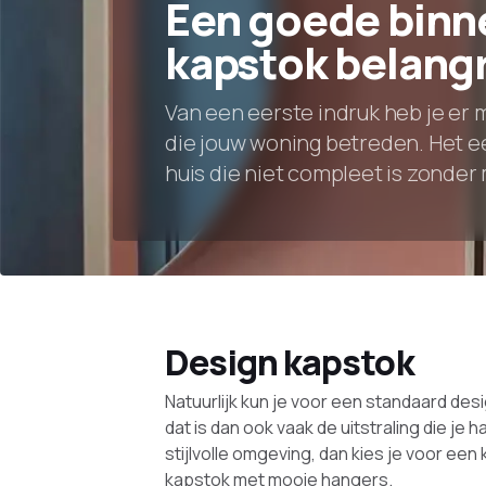
Een goede bin
kapstok belangri
Van een eerste indruk heb je er
die jouw woning betreden. Het eer
huis die niet compleet is zonder
Design kapstok
Natuurlijk kun je voor een standaard des
dat is dan ook vaak de uitstraling die je 
stijlvolle omgeving, dan kies je voor een 
kapstok met mooie hangers.