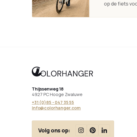
op de fiets voo
Thijssenweg 18
4927 PC Hooge Zwaluwe
+31 (0)85 - 047 35 55
info@colorhanger.com
Volg ons op: