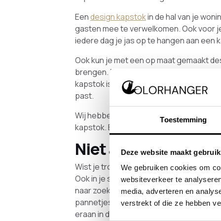
Een
design kapstok
in de hal van je woni
gasten mee te verwelkomen. Ook voor jeze
iedere dag je jas op te hangen aan een 
Ook kun je met een op maat gemaakt desig
brengen. Donker, licht, gekleurd,
zwart
. 
kapstok is onderdeel van je interieur. En a
past.
Wij hebben verschillende voorbeelden va
Toestemming
kapstok. Bekijk onze
blogpagina
.
Niet alleen in de hal
Deze website maakt gebruik
Wist je trouwens dat een mooie kapstok n
We gebruiken cookies om cont
Ook in je slaapkamer, keuken of woonkamer
websiteverkeer te analyseren
naar zoekt. Wat dacht je bijvoorbeeld va
media, adverteren en analys
pannetjes en lepels in de keuken. Of ee
verstrekt of die ze hebben v
eraan in de hoek van je slaapkamer. We