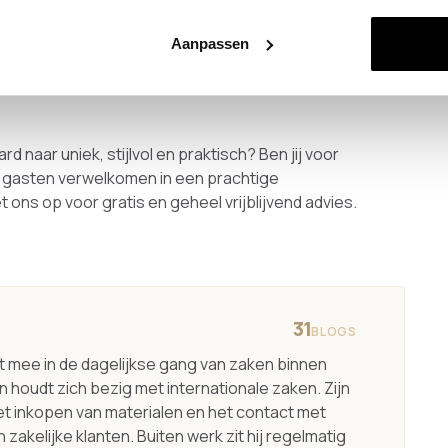
sign kapstok: je kunt jouw zoektocht naar een
Aanpassen
k laat je namelijk op maat maken. Hierdoor past
 jij ‘m wil hebben.
rd naar uniek, stijlvol en praktisch? Ben jij voor
 je gasten verwelkomen in een prachtige
ns op voor gratis en geheel vrijblijvend advies.
31
BLOGS
kt mee in de dagelijkse gang van zaken binnen
 houdt zich bezig met internationale zaken. Zijn
het inkopen van materialen en het contact met
 zakelijke klanten. Buiten werk zit hij regelmatig