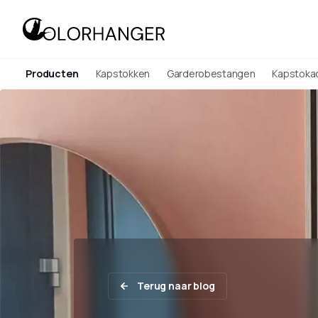
Producten
Kapstokken
Garderobestangen
Kapstoka
Terug naar blog