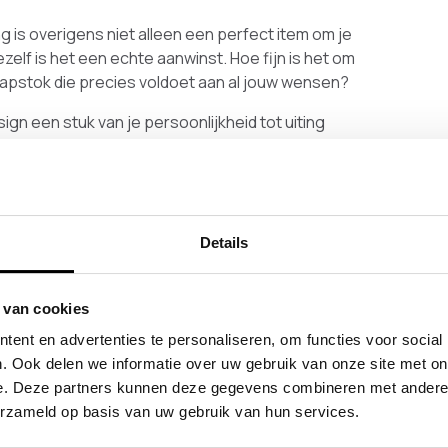
ng is overigens niet alleen een perfect item om je
lf is het een echte aanwinst. Hoe fijn is het om
kapstok die precies voldoet aan al jouw wensen?
n een stuk van je persoonlijkheid tot uiting
Klassiek, elegant of juist stoer en speels. Een
ls het goed is heb je een interieur dat bij jou
n hoe je, je interieur kan combineren met een
Details
 van cookies
iet persé het pronkstuk van je hal hoeft te zijn.
ent en advertenties te personaliseren, om functies voor social
 kan het de finishing touch zijn waar je al tijden
. Ook delen we informatie over uw gebruik van onze site met on
n een
wandkapstok Hylan
met accessoires zoals
e. Deze partners kunnen deze gegevens combineren met andere i
n
staande kapstok
met je mooiste kledingstuk
erzameld op basis van uw gebruik van hun services.
er eens wat anders dan een kamerplant, toch?