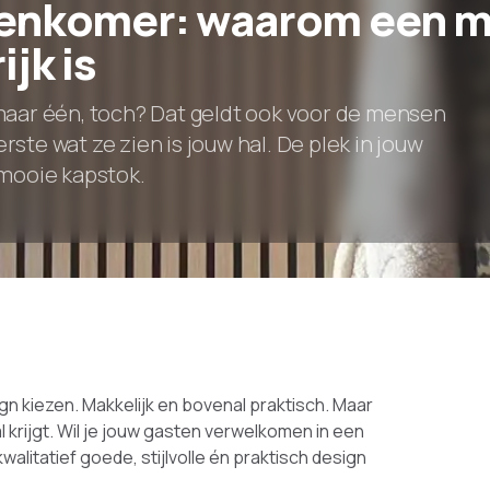
nenkomer: waarom een m
jk is
 maar één, toch? Dat geldt ook voor de mensen
ste wat ze zien is jouw hal. De plek in jouw
 mooie kapstok.
ign kiezen. Makkelijk en bovenal praktisch. Maar
hal krijgt. Wil je jouw gasten verwelkomen in een
kwalitatief goede, stijlvolle én praktisch design