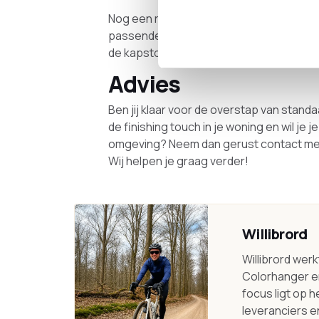
Nog een reden om te kiezen voor een de
passende maat staken. Een design kapsto
de kapstok altijd precies in de ruimte waar
Advies
Ben jij klaar voor de overstap van standaa
de finishing touch in je woning en wil je
omgeving? Neem dan gerust contact met o
Wij helpen je graag verder!
Willibrord
Willibrord wer
Colorhanger en
focus ligt op 
leveranciers en