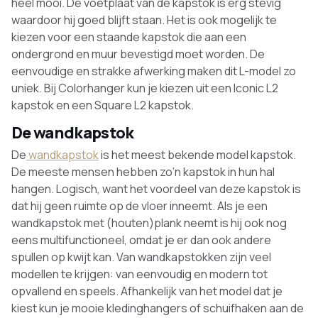
heel mooi. De voetplaat van de kapstok is erg stevig
waardoor hij goed blijft staan. Het is ook mogelijk te
kiezen voor een staande kapstok die aan een
ondergrond en muur bevestigd moet worden. De
eenvoudige en strakke afwerking maken dit L-model zo
uniek. Bij Colorhanger kun je kiezen uit een Iconic L2
kapstok en een Square L2 kapstok.
De wandkapstok
De
wandkapstok
is het meest bekende model kapstok.
De meeste mensen hebben zo’n kapstok in hun hal
hangen. Logisch, want het voordeel van deze kapstok is
dat hij geen ruimte op de vloer inneemt. Als je een
wandkapstok met (houten)plank neemt is hij ook nog
eens multifunctioneel, omdat je er dan ook andere
spullen op kwijt kan. Van wandkapstokken zijn veel
modellen te krijgen: van eenvoudig en modern tot
opvallend en speels. Afhankelijk van het model dat je
kiest kun je mooie kledinghangers of schuifhaken aan de