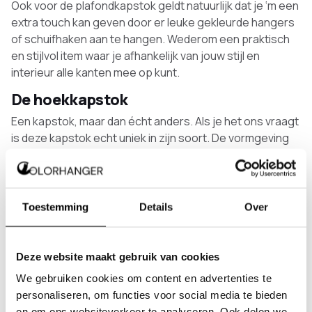
Ook voor de plafondkapstok geldt natuurlijk dat je ‘m een
extra touch kan geven door er leuke gekleurde hangers
of schuifhaken aan te hangen. Wederom een praktisch
en stijlvol item waar je afhankelijk van jouw stijl en
interieur alle kanten mee op kunt.
De hoekkapstok
Een kapstok, maar dan écht anders. Als je het ons vraagt
is deze kapstok echt uniek in zijn soort. De vormgeving
van deze kapstok maakt ‘m toegankelijk voor iedere
ruimte in je huis. Zowel in onze Iconic-lijn als in onze
Square-lijn hebben we verschillende modellen mooie
hoekkapstokken
. Altijd een uniek model speciaal voor jou
Toestemming
Details
Over
dus!
Waarom zou ik een kapstok kopen bij
Deze website maakt gebruik van cookies
Colorhanger?
We gebruiken cookies om content en advertenties te
Leuk, al dat aanbod van mooie kapstokken, maar waarom
personaliseren, om functies voor social media te bieden
zou je een kapstok bij Colorhanger kopen en niet bij een
en om ons websiteverkeer te analyseren. Ook delen we