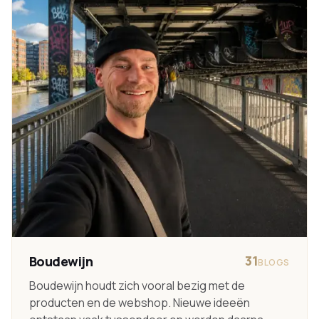
31
Boudewijn
BLOGS
Boudewijn houdt zich vooral bezig met de
producten en de webshop. Nieuwe ideeën