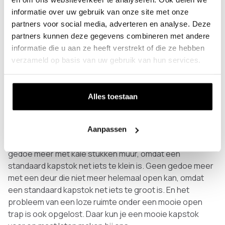
gewone woonwinkel?
informatie over uw gebruik van onze site met onze
partners voor social media, adverteren en analyse. Deze
Het grote verschil met de kapstokken van Colorhanger
partners kunnen deze gegevens combineren met andere
en andere kapstokken is dat onze kapstokken worden
informatie die u aan ze heeft verstrekt of die ze hebben
gemaakt van RVS, roestvrijstaal. Dit is een duurzaam en
verzameld op basis van uw gebruik van hun services.
zeer onderhoudsvriendelijk materiaal dat veel gewicht
kan dragen. Verder werken wij onze designs af met een
fijn structuur poedercoating. Dit geeft je kapstok nog
meer uitstraling én biedt een extra beschermlaag tegen
Alles toestaan
vuil en krasjes.
Ook heb je bij ons de mogelijkheid om de kapstok op
Aanpassen
maat te laten maken. De kapstok past dus precies. Geen
gedoe meer met kale stukken muur, omdat een
standaard kapstok net iets te klein is. Geen gedoe meer
met een deur die niet meer helemaal open kan, omdat
een standaard kapstok net iets te groot is. En het
probleem van een loze ruimte onder een mooie open
trap is ook opgelost. Daar kun je een mooie kapstok