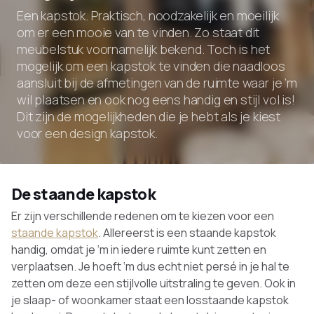
Een kapstok. Praktisch, noodzakelijk en moeilijk
om er een mooie van te vinden. Zo staat dit
meubelstuk voornamelijk bekend. Toch is het
mogelijk om een kapstok te vinden die naadloos
aansluit bij de afmetingen van de ruimte waar je ‘m
wil plaatsen en ook nog eens handig en stijl vol is!
Dit zijn de mogelijkheden die je hebt als je kiest
voor een design kapstok.
De staande kapstok
Er zijn verschillende redenen om te kiezen voor een
staande kapstok
. Allereerst is een staande kapstok
handig, omdat je ‘m in iedere ruimte kunt zetten en
verplaatsen. Je hoeft ‘m dus echt niet persé in je hal te
zetten om deze een stijlvolle uitstraling te geven. Ook in
je slaap- of woonkamer staat een losstaande kapstok