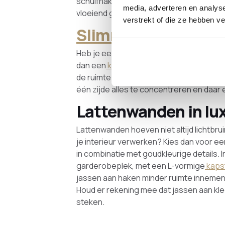
schuifhaken. Een spiegel met een kleine
media, adverteren en analys
vloeiend geheel waarin de verschillende
verstrekt of die ze hebben v
Slimme oplossingen
Heb je een smalle gang en wil je toch 
dan een
kapstok
waarbij de jassen paral
de ruimte in en blijft de gang ruimtelijk e
één zijde alles te concentreren en daar 
Lattenwanden in lux
Lattenwanden hoeven niet altijd lichtbrui
je interieur verwerken? Kies dan voor e
in combinatie met goudkleurige details. 
garderobeplek, met een L-vormige
kaps
jassen aan haken minder ruimte inneme
Houd er rekening mee dat jassen aan kle
steken.