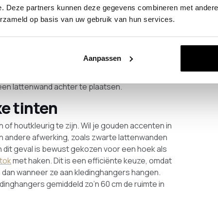
 overlap op de lattenwand zorgt voor een
e. Deze partners kunnen deze gegevens combineren met andere i
 elementen naadloos in elkaar overlopen.
erzameld op basis van uw gebruik van hun services.
 voor smalle gangen
jassen ophangen aan kledinghangers? Overweeg
Aanpassen
lel aan de wand hangen. Zo steken ze minder ver
n overzichtelijk. Een slimme stylingtip is om aan
een lattenwand achter te plaatsen.
e tinten
n of houtkleurig te zijn. Wil je gouden accenten in
en andere afwerking, zoals zwarte lattenwanden
In dit geval is bewust gekozen voor een hoek als
tok
met haken. Dit is een efficiënte keuze, omdat
n dan wanneer ze aan kledinghangers hangen.
dinghangers gemiddeld zo’n 60 cm de ruimte in