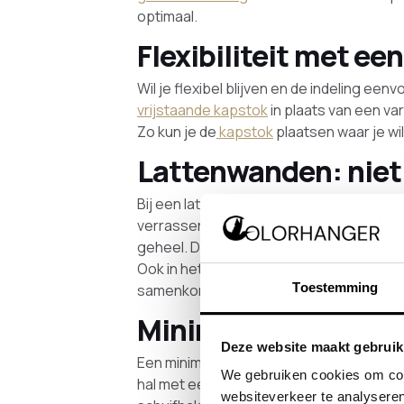
optimaal.
Flexibiliteit met ee
Wil je flexibel blijven en de indeling e
vrijstaande kapstok
in plaats van een var
Zo kun je de
kapstok
plaatsen waar je wil
Lattenwanden: niet
Bij een lattenwand denk je misschien met
verrassend veelzijdig. Door de juiste e
geheel. De warme tinten van de houten 
Ook in het plafond kunnen warme kleure
Toestemming
samenkomt.
Minimalistisch en 
Deze website maakt gebruik
Een minimalistische benadering kan ook 
We gebruiken cookies om cont
hal met een lattenwand in een hoek, ge
websiteverkeer te analyseren