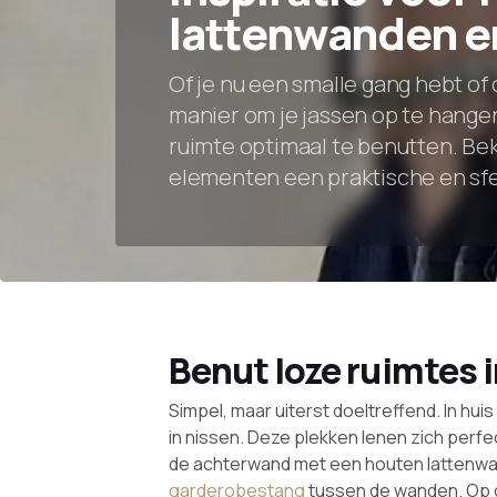
lattenwanden e
Of je nu een smalle gang hebt of 
manier om je jassen op te hangen
ruimte optimaal te benutten. Bek
elementen een praktische en sfe
Benut loze ruimtes i
Simpel, maar uiterst doeltreffend. In hui
in nissen. Deze plekken lenen zich perf
de achterwand met een houten lattenwa
garderobestang
tussen de wanden. Op d