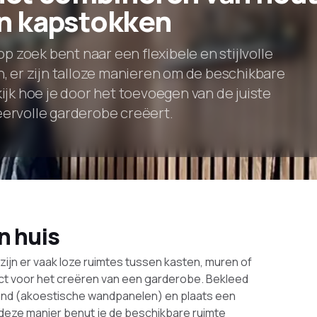
n kapstokken
op zoek bent naar een flexibele en stijlvolle
, er zijn talloze manieren om de beschikbare
ijk hoe je door het toevoegen van de juiste
ervolle garderobe creëert.
n huis
s zijn er vaak loze ruimtes tussen kasten, muren of
ect voor het creëren van een garderobe. Bekleed
nd (akoestische wandpanelen) en plaats een
eze manier benut je de beschikbare ruimte