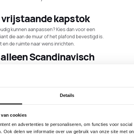
n vrijstaande kapstok
envoudig kunnen aanpassen? Kies dan voor een
iant die aan de muur of het plafond bevestigd is.
t en de ruimte naar wens inrichten.
 alleen Scandinavisch
een aan Scandinavisch design, maar deze stijl is
lementen toe te voegen, ontstaat een mooi
wand komen terug in losse krukjes en mandjes.
n verwerkt worden, waardoor alles mooi
Details
rustgevend design
 van cookies
een prachtig effect geven. Denk aan een rustige
ent en advertenties te personaliseren, om functies voor social
combineerd met een L-vormige
kapstok
met
. Ook delen we informatie over uw gebruik van onze site met on