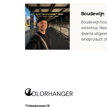
Boudewijn
Boudewijn houd
webshop. Nieu
daarna uitgewe
eindproduct zit
Thijssenweg 18