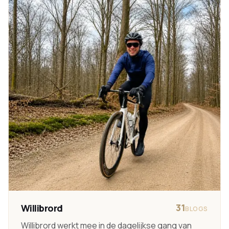
31
Willibrord
BLOGS
Willibrord werkt mee in de dagelijkse gang van