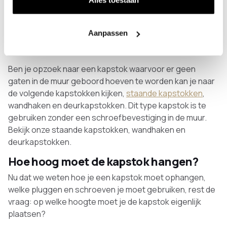
dit alleen mogelijk met speciaal daarvoor ontworpen
kapstokken. Een kapstok ophangen met een
alternatieve manier zoals plakstrips, plakschroeven
Aanpassen
raden wij af. Verschillende methodes hebben wij getest
maar geven onvoldoende vertrouwen bij gebruik.
Ben je opzoek naar een kapstok waarvoor er geen
gaten in de muur geboord hoeven te worden kan je naar
de volgende kapstokken kijken,
staande kapstokken
,
wandhaken en deurkapstokken. Dit type kapstok is te
gebruiken zonder een schroefbevestiging in de muur.
Bekijk onze staande kapstokken, wandhaken en
deurkapstokken.
Hoe hoog moet de kapstok hangen?
Nu dat we weten hoe je een kapstok moet ophangen,
welke pluggen en schroeven je moet gebruiken, rest de
vraag: op welke hoogte moet je de kapstok eigenlijk
plaatsen?