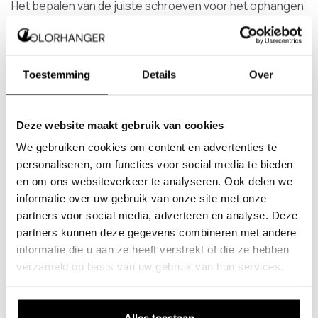
Het bepalen van de juiste schroeven voor het ophangen
van je kapstok is gelukkig een eenvoudige taak.
Standaard worden bij elke kapstok de passende
schroeven en bouten meegeleverd. Deze schroeven en
bouten zijn universeel en geschikt voor gebruik met
Toestemming
Details
Over
pluggen. Aangezien de plug de stevigheid van de
schroef in de muur beïnvloedt, is er doorgaans geen
noodzaak om de schroeven en bouten aan te passen.
Deze website maakt gebruik van cookies
We gebruiken cookies om content en advertenties te
Indien je overweegt om een chemisch anker te
personaliseren, om functies voor social media te bieden
gebruiken, dien je echter een alternatieve
en om ons websiteverkeer te analyseren. Ook delen we
bevestigingsmethode te overwegen. In de meeste
informatie over uw gebruik van onze site met onze
gevallen werkt een chemisch anker in combinatie met
partners voor social media, adverteren en analyse. Deze
een draadeinde en moer. Aangezien er verschillende
partners kunnen deze gegevens combineren met andere
soorten ankers beschikbaar zijn, is het belangrijk om
informatie die u aan ze heeft verstrekt of die ze hebben
eerst de specificaties van het gekozen chemische
verzameld op basis van uw gebruik van hun services.
anker te raadplegen voordat je ermee aan de slag gaat.
Wanneer je de kapstok wilt ophangen zonder te boren is
Alles toestaan