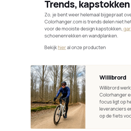
Trends, kapstokken 
Zo, je bent weer helemaal bijgepraat ove
Colorhanger.com is trends delen niet het
voor de mooiste design kapstokken,
gar
schoenenrekken en wandplanken.
Bekijk
hier
al onze producten
Willibrord
Willibrord wer
Colorhanger en
focus ligt op 
leveranciers en
op de fiets voo