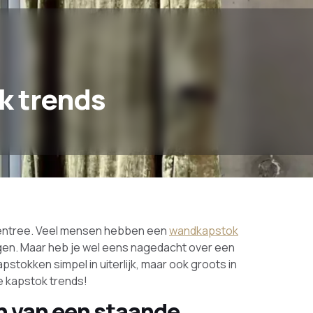
k trends
 entree. Veel mensen hebben een
wandkapstok
en. Maar heb je wel eens nagedacht over een
pstokken simpel in uiterlijk, maar ook groots in
de kapstok trends!
n van een staande