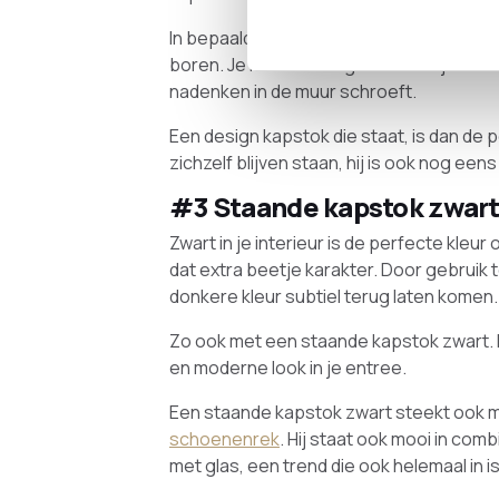
In bepaalde huurwoningen is het namelij
boren. Je moet dat erg creatief zijn met
nadenken in de muur schroeft.
Een design kapstok die staat, is dan de 
zichzelf blijven staan, hij is ook nog een
#3 Staande kapstok zwar
Zwart in je interieur is de perfecte kleu
dat extra beetje karakter. Door gebruik
donkere kleur subtiel terug laten komen.
Zo ook met een staande kapstok zwart. D
en moderne look in je entree.
Een staande kapstok zwart steekt ook m
schoenenrek
. Hij staat ook mooi in com
met glas, een trend die ook helemaal in 