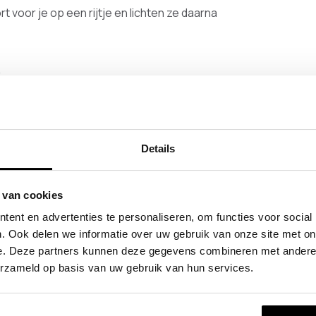
 voor je op een rijtje en lichten ze daarna
k
rieel
 een tijd aan de weg aan het timmeren is om steeds
Details
leen terug in de verschillende woonruimtes in een
er in het industriële interieur.
 van cookies
hanger. Al onze varianten hebben namelijk een
ent en advertenties te personaliseren, om functies voor social
. Ook delen we informatie over uw gebruik van onze site met on
esign kapstok
e. Deze partners kunnen deze gegevens combineren met andere i
erzameld op basis van uw gebruik van hun services.
d goed. Het voordeel dat hij niet in de muur of
s voor veel mensen de reden om voor deze