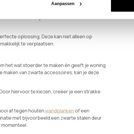
Aanpassen
k niet toegestaan om zomaar in een muur te
 de onderdelen die je normaal zonder twee keer
perfecte oplossing. Deze kan niet alleen op
s makkelijk te verplaatsen.
t
r om het wat stoerder te maken én geeft je woning
 te maken van zwarte accessoires, kan je deze
oor hiervoor te kiezen, creëer je een strakke
ooi af tegen houten
wandplanken
of een
binatie met bijvoorbeeld een zwarte stalen deur
is momenteel.