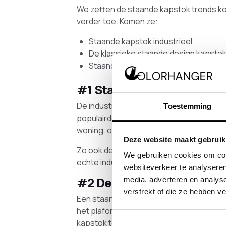
We zetten de staande kapstok trends kort
verder toe. Komen ze:
Staande kapstok industrieel
De klassieke staande design kapsto
Staande kapstok zwart
#1 Staande kapstok indust
De industriële woonstijl is er één die al
Toestemming
populairder te worden. Dat zie je niet al
woning, ook kapstokken passen steeds bet
Deze website maakt gebruik
Zo ook de
staande kapstokken
van Color
We gebruiken cookies om cont
echte industriële, stoere look.
websiteverkeer te analyseren
#2 De klassieke staande d
media, adverteren en analys
verstrekt of die ze hebben v
Een staande design kapstok doet het altij
het plafond geboord hoeft te worden, i
kapstok te kiezen.