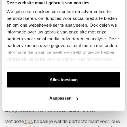
Een design schoenenrek bij een design
Deze website maakt gebruik van cookies
kapstok
We gebruiken cookies om content en advertenties te
Zoals gezegd combineren wij drie cruciale criteria voor
personaliseren, om functies voor social media te bieden
een schoenenrek in één. Nog een reden om voor een
en om ons websiteverkeer te analyseren. Ook delen we
design schoenenrek te kiezen: hij is te krijgen in precies
informatie over uw gebruik van onze site met onze
dezelfde stijl als onze kapstokken. Een betere
partners voor social media, adverteren en analyse. Deze
combinatie kun je niet krijgen!
partners kunnen deze gegevens combineren met andere
informatie die u aan ze heeft verstrekt of die ze hebben
De Iconic Staf RVS past bijvoorbeeld perfect bij de
verzameld op basis van uw gebruik van hun services.
Kapstok Uven RVS
of de
Kapstok Uven RVS
. De Square
Staf staat prachtig bij een van onze Square kapstokken
zoals de
Kapstok Uven vierkant
. En wat dacht je van het
Alles toestaan
schoenenrek met houten aflegplanken gecombineerd
met de
Kapstok Ulena
? Over de afmetingen hoef je je
geen zorgen te maken. De
schoenenrekken
en
Aanpassen
kapstokken
worden op maat gemaakt en passen dus
altijd precies binnen de beschikbare ruimte.
Met deze
tips
bepaal je wat de perfecte maat voor jouw