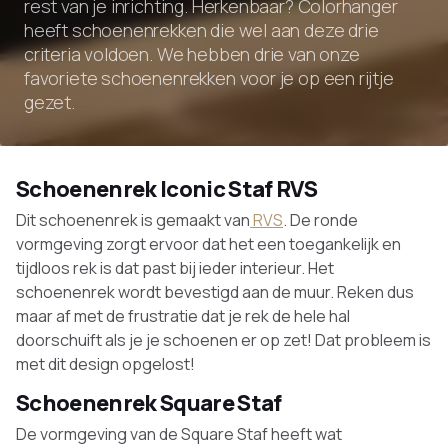
rest van je inrichting. Herkenbaar? Colorhanger
heeft schoenenrekken die wel aan deze drie
criteria voldoen. We hebben drie van onze
favoriete schoenenrekken voor je op een rijtje
gezet.
Schoenenrek Iconic Staf RVS
Dit schoenenrek is gemaakt van
RVS
. De ronde
vormgeving zorgt ervoor dat het een toegankelijk en
tijdloos rek is dat past bij ieder interieur. Het
schoenenrek wordt bevestigd aan de muur. Reken dus
maar af met de frustratie dat je rek de hele hal
doorschuift als je je schoenen er op zet! Dat probleem is
met dit design opgelost!
Schoenenrek Square Staf
De vormgeving van de Square Staf heeft wat