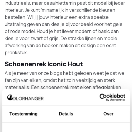
industrieels, maar desalniettemin past dit model bij ieder
interieur. Je kunt ‘m namelijk in verschillende kleuren
bestellen. Wil jij jouw interieur een extra speelse
uitstraling geven dan kies je bijvoorbeeld voor het gele
of rode model. Houd je het liever modern of basic dan
kies je voor zwart of grijs. De strakke lijnen en mooie
afwerking van de hoeken maken dit design een echt
pronkstuk.
Schoenenrek Iconic Hout
Als je meer van onze blogs hebt gelezen weet je dat we
fan zijn van eiken, omdat het zo’n veelzijdig en sterk
materiaal is. Een schoenenrek met eiken aflegplanken
mag daarom echt niet ontbreken in ons aanbod. Het rek
zelf is gemaakt van RVS, te krijgen in verschillende
kleuren en moet net als de andere rekken bevestigd
Toestemming
Details
Over
worden aan de muur. De houten delen in de kapstok zijn
gemaakt van massief eikenhout.