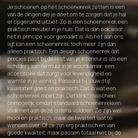
Je schoenen op het schoenenrek zetten is een
van de dingen die je doet om te zorgen dat je hal
er opgeruimd uitziet. Zo is een schoenenrek een
praktisch meubel in je huis. Dat is dan ook waar
het in principe voor gemaakt is. Als het aan ons
ligt kan een schoenenrek toch meer zijn dan
alleen praktisch. Een design schoenenrek dat
precies past bij de rest van je interieur is als een
schilderij aan de muur in je woonkamer: een
accessoire dat zorgt voor levendigheid en
warmte in je woning. Passend bij jouw stijl,
kwalitatief goed én praktisch. Dat is wat een
schoenenrek moet zijn. Dat klinkt misschien
onmogelijk, omdat standaard schoenenrekken
vaak niet aan deze criteria voldoen. Ze zijn wel
mooi en praktisch, maar de kwaliteit laat te
wensen over. Of ze zijn erg praktisch en van
goede kwaliteit, maar passen totaal niet bij de