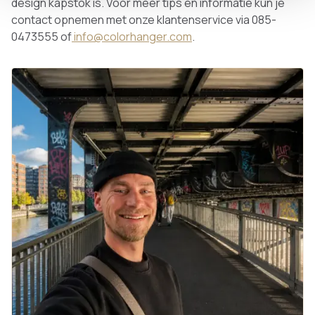
design kapstok is. Voor meer tips en informatie kun je
contact opnemen met onze klantenservice via 085-
0473555 of
info@colorhanger.com
.