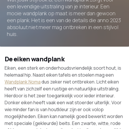
een levendige uitstraling van je interieur. Een
mooie wandplank op maat is meer dan gewoon
een plank. Het is een van de details die anno 2023
absoluut niet meer mag ontbreken in een stijlvol
huis.
De eiken wandplank
Eiken, een sterk en onderhoudsvriendelijk soort hout, is
helemaal hip. Naast eiken tafels en stoelen mag een
Wandplank Noma
dus zeker niet ontbreken. Licht eiken
heeft van zichzelf een rustige en natuurlijke uitstraling.
Hierdoor is het zeer toegankelijk voor ieder interieur.
Donker eiken heeft vaak een wat stoerder uiterlijk. Voor
wie minder fan is van houtkleur zijn er ook volop
mogelijkheden. Eiken kan namelijk goed bewerkt worden
met speciale (gekleurde) beits. Een zwarte, witte, rode