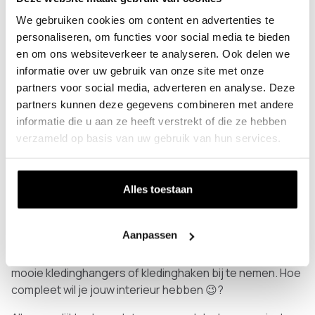
tegen de muur staan.
We gebruiken cookies om content en advertenties te
Design: Welke kleur wandplank past bij jouw
personaliseren, om functies voor social media te bieden
interieur? Is dit een kleur die je over drie jaar nog mooi
en om ons websiteverkeer te analyseren. Ook delen we
vindt? Wil je ‘m combineren met een
kapstok
en/of
informatie over uw gebruik van onze site met onze
bijpassend
schoenenrek
?
partners voor social media, adverteren en analyse. Deze
partners kunnen deze gegevens combineren met andere
Op maat gemaakt
informatie die u aan ze heeft verstrekt of die ze hebben
Als je een
wandplank
koopt wil je natuurlijk wel dat de
verzameld op basis van uw gebruik van hun services.
afmetingen precies goed zijn. Standaard wandplanken
zijn vaak net iets te groot of net iets te klein. Ook zijn ze
vaak niet goed te combineren met een mooie kapstok.
Alles toestaan
Het is het allemaal nét niet.. Bij Colorhanger kun je jouw
wandplank op maat
laten maken zodat hij je interieur wél
Aanpassen
echt afmaakt. Kies je voor een wandplank gecombineerd
met een mooie kapstok voor in jouw hal, denk er dan aan
mooie kledinghangers of kledinghaken bij te nemen. Hoe
compleet wil je jouw interieur hebben 😉?