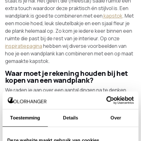
staat is je hal. Het geeft die (meestal) saaie ruimte een
extra touch waardoor deze praktisch én stijlvol is. Een
wandplank is goed te combineren met een
kapstok
. Met
een mooie hoed, leuk sleutelbakje en een sjaal fleur je
de plank helemaal op. Zo kom je iedere keer binnen een
ruimte die past bij de rest van je interieur. Op onze
inspiratiepagina
hebben wij diverse voorbeelden van
hoe je een wandplank kan combineren met een op maat
gemaakte kapstok.
Waar moet je rekening houden bij het
kopen van een wandplank?
We raden je aan over een aantal dingen na te denken
voordat je een wandplank aanschaft en ophangt.
Het gebruik: waar ga je de plank voor gebruiken? Wil
je er zware voorwerpen op zetten? In welke ruimte wil
Toestemming
Details
Over
je de plank hangen en is de muur hier geschikt voor?
Afmetingen: hoe groot moet de plank zijn? Houd
hierbij rekening met ramen, deuren en meubels die
Deze website maakt gebruik van cookies