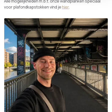
Alle mogelijkheden m.b.t. onze wandplanken speciaal
voor plafondkapstokken vind je
hier
.