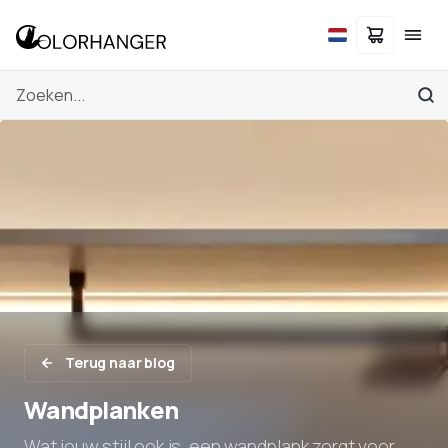
Terug naar blog
Wandplanken
Wat jouw stijl ook is, een wandplank zorgt voor