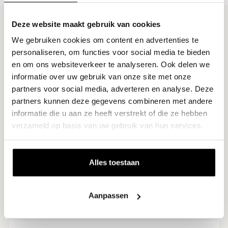
Veelgestelde vragen over zakelijk
Deze website maakt gebruik van cookies
bestellen
We gebruiken cookies om content en advertenties te
personaliseren, om functies voor social media te bieden
en om ons websiteverkeer te analyseren. Ook delen we
Kan ik als bedrijf op factuur bestellen?
informatie over uw gebruik van onze site met onze
Ja, dat kan. Tijdens het afrekenen kies je voor
partners voor social media, adverteren en analyse. Deze
zakelijk bestellen. Na het plaatsen van je
partners kunnen deze gegevens combineren met andere
bestelling ontvang je de factuur per e-mail.
informatie die u aan ze heeft verstrekt of die ze hebben
verzameld op basis van uw gebruik van hun services.
Wat is de betalingstermijn?
Alles toestaan
Krijg ik een btw-factuur?
Aanpassen