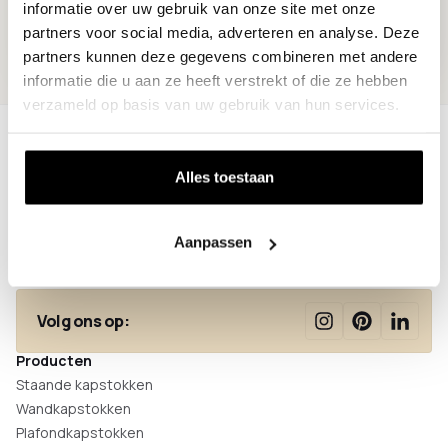
informatie over uw gebruik van onze site met onze
partners voor social media, adverteren en analyse. Deze
partners kunnen deze gegevens combineren met andere
informatie die u aan ze heeft verstrekt of die ze hebben
verzameld op basis van uw gebruik van hun services.
Alles toestaan
Thijssenweg 18
4927 PC Hooge Zwaluwe
+31 (0)85 - 047 35 55
Aanpassen
info@colorhanger.com
Volg ons op:
Producten
Staande kapstokken
Wandkapstokken
Plafondkapstokken