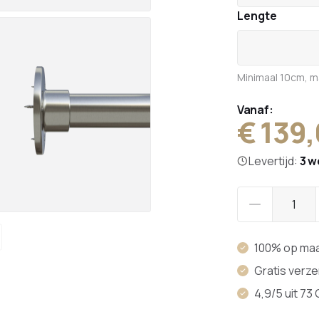
Lengte
Minimaal 10cm, 
Vanaf:
€ 139
Levertijd:
3 w
100% op ma
Gratis verz
4,9/5 uit 73