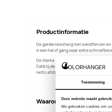
Productinformatie
De garderobestang met wandflenzen en z
in een hal of gang waar extra schroefbev
De sterke constructie naar de wand bied
Dankzij de stevige uitvoering is deze ga
netto afstand tussen de wanden aangeho
Toestemming
Deze website maakt gebruik
Waarom kiezen voor dit pr
We gebruiken cookies om cont