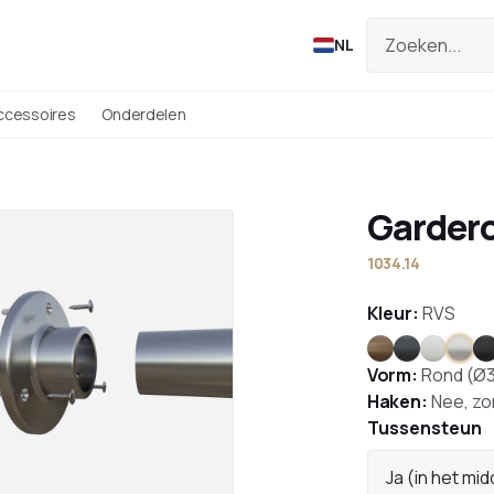
NL
ccessoires
Onderdelen
Garder
1034.14
Kleur:
RVS
Brons
Antraciet
Wit
RVS
Z
Vorm:
Rond (Ø
Haken:
Nee, zo
Tussensteun
Ja (in het mi