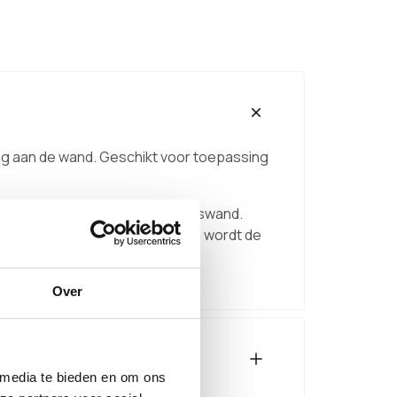
g aan de wand. Geschikt voor toepassing
en zwakkere wand zoals een gipswand.
et bepalen van de juiste lengte wordt de
Over
 media te bieden en om ons