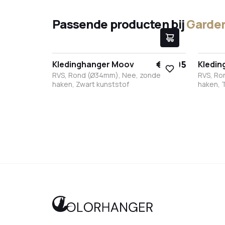
Passende producten bij
Garde
€ 17,95
Kledinghanger Moov
Kledi
RVS, Rond (Ø34mm), Nee, zonder
RVS, Ro
haken, Zwart kunststof
haken, 
Zwart
Wit
RVS
Brons
Antraciet
Zwar
W