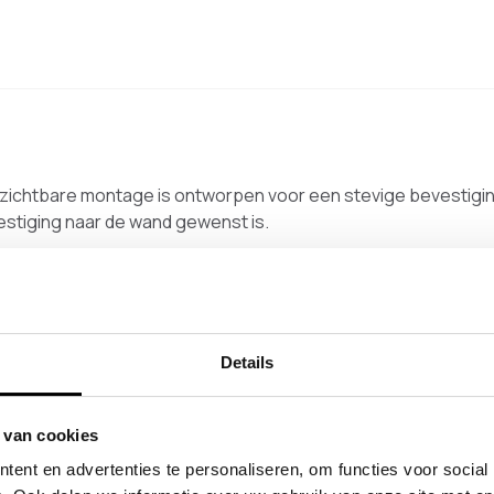
ichtbare montage is ontworpen voor een stevige bevestigin
estiging naar de wand gewenst is.
t de mogelijkheid om de garderobestang te bevestigen op e
rderobestang geschikt voor overspanningen tot 175 cm. Voor h
uden. De montage biedt een speling van circa ±2 cm.
Details
 van cookies
oduct
ent en advertenties te personaliseren, om functies voor social