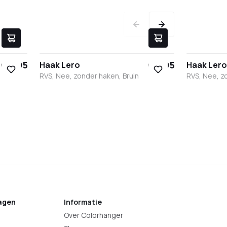
€ 9,95
€ 9,95
Haak Lero
Haak Lero
RVS, Nee, zonder haken, Bruin
RVS, Nee, z
Zwart
Wit
RVS
Brons
Antraciet
Zwart
Wit
agen
Informatie
Over Colorhanger