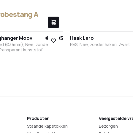
robestang A
€ 17,95
nghanger Moov
Haak Lero
nd (Ø34mm), Nee, zonder
RVS, Nee, zonder haken, Zwart
Transparant kunststof
t
it
RVS
Brons
Antraciet
Zwart
Wit
RVS
Brons
Antraciet
Producten
Veelgestelde vr
Staande kapstokken
Bezorgen