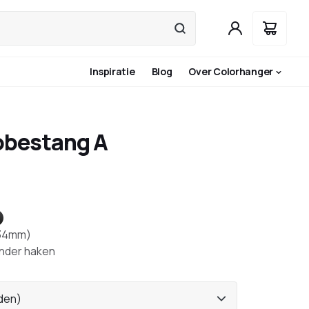
Inspiratie
Blog
Over Colorhanger
obestang A
wart
34mm)
nder haken
dden)