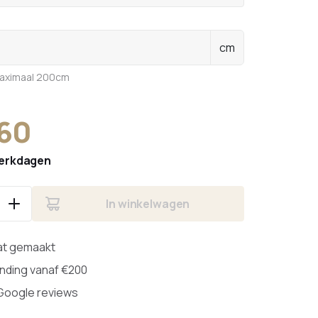
cm
maximaal 200cm
,60
erkdagen
In winkelwagen
at gemaakt
ending vanaf €200
 Google reviews