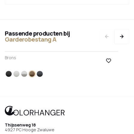
Passende producten bij
Garderobestang A
Sample
Brons
kleur
poedercoating
Zwart
Wit
RVS
Brons
Antraciet
Thijssenweg 18
4927 PC Hooge Zwaluwe