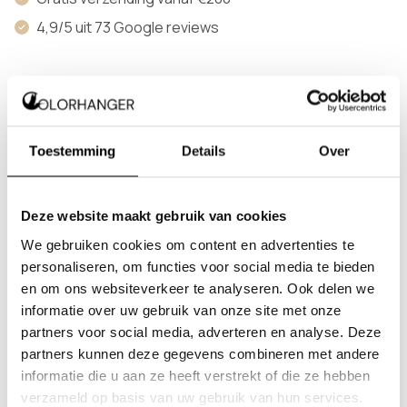
4,9/5 uit 73 Google reviews
Productinformatie
Toestemming
Details
Over
De garderobestang met wandflenzen en
zichtbare montage is ontworpen voor een
stevige bevestiging aan de wand. Geschikt voor
Deze website maakt gebruik van cookies
toepassing in een hal of gang waar extra
We gebruiken cookies om content en advertenties te
schroefbevestiging naar de wand gewenst is.
personaliseren, om functies voor social media te bieden
en om ons websiteverkeer te analyseren. Ook delen we
De sterke constructie naar de wand biedt de
informatie over uw gebruik van onze site met onze
mogelijkheid om de garderobestang te
partners voor social media, adverteren en analyse. Deze
bevestigen op een zwakkere wand zoals een
partners kunnen deze gegevens combineren met andere
gipswand. Dankzij de stevige uitvoering is deze
informatie die u aan ze heeft verstrekt of die ze hebben
garderobestang geschikt voor overspanningen
verzameld op basis van uw gebruik van hun services.
tot 175 cm. Voor het bepalen van de juiste lengte