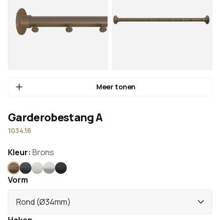
Meer tonen
Garderobestang A
1034.16
Kleur:
Brons
Brons
Antraciet
Wit
RVS
Zwart
Vorm
Rond (Ø34mm)