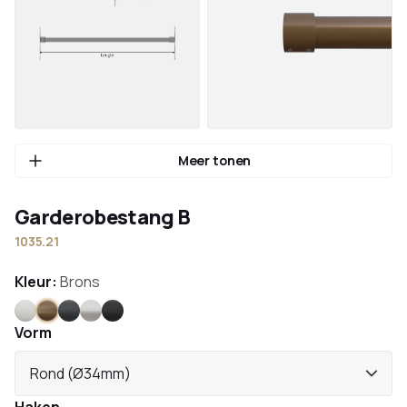
Meer tonen
Garderobestang B
1035.21
Kleur:
Brons
Wit
Brons
Antraciet
RVS
Zwart
Vorm
Rond (Ø34mm)