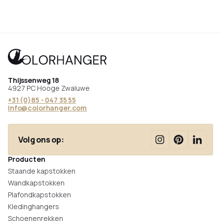
Thijssenweg 18
4927 PC Hooge Zwaluwe
+31 (0)85 - 047 35 55
info@colorhanger.com
Volg ons op:
Producten
Staande kapstokken
Wandkapstokken
Plafondkapstokken
Kledinghangers
Schoenenrekken