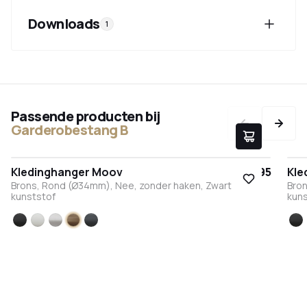
Downloads
1
Passende producten bij
Garderobestang B
Kledinghanger Moov
€ 17,95
Kle
Brons, Rond (Ø34mm), Nee, zonder haken, Zwart
Bro
kunststof
kun
Zwart
Wit
RVS
Brons
Antraciet
Zw