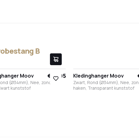
robestang B
€ 17,95
nghanger Moov
Kledinghanger Moov
Rond (Ø34mm), Nee, zonder
Zwart, Rond (Ø34mm), Nee, zo
Zwart kunststof
haken, Transparant kunststof
t
it
RVS
Brons
Antraciet
Zwart
Wit
RVS
Brons
Antraciet