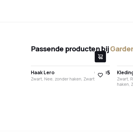
Passende producten bij
Garde
€ 9,95
Haak Lero
Kledi
Zwart, Nee, zonder haken, Zwart
Zwart, 
haken, 
Zwart
Wit
RVS
Brons
Antraciet
Zwar
W