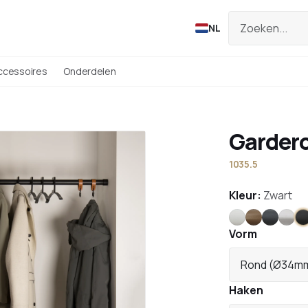
NL
ccessoires
Onderdelen
Garder
1035.5
Kleur:
Zwart
Wit
Brons
Antraci
RVS
Z
Vorm
Rond (Ø34m
Haken