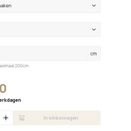
haken
cm
maximaal 200cm
90
erkdagen
In winkelwagen