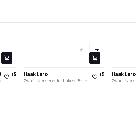
€ 17,95
€ 9,95
Haak Lero
Haak Lero
nder
Zwart, Nee, zonder haken, Bruin
Zwart, Nee,
Zwart
Wit
RVS
Brons
Antraciet
Zwart
Wit