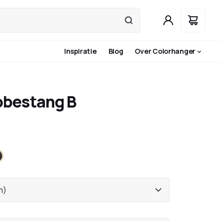
Inspiratie
Blog
Over Colorhanger
obestang B
et
wart
m)