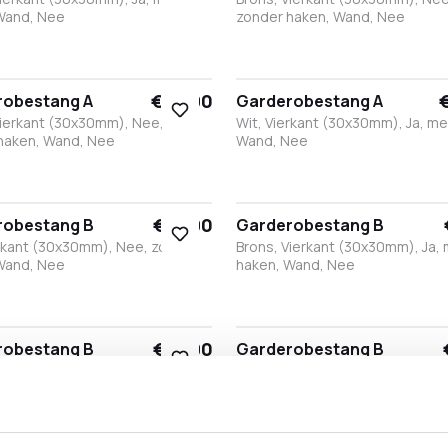
Wand, Nee
zonder haken, Wand, Nee
ns
ntraciet
Wit
Zwart
Wit
Brons
Antraciet
Zwart
€ 74,90
€
robestang A
Garderobestang A
Vierkant (30x30mm), Nee,
Wit, Vierkant (30x30mm), Ja, me
haken, Wand, Nee
Wand, Nee
Brons
Antraciet
Zwart
Brons
Antraciet
Wit
Zwart
€ 71,90
robestang B
Garderobestang B
erkant (30x30mm), Nee, zonder
Brons, Vierkant (30x30mm), Ja,
Wand, Nee
haken, Wand, Nee
Brons
Antraciet
Zwart
Wit
Brons
Antraciet
Zwart
€ 71,90
robestang B
Garderobestang B
et, Vierkant (30x30mm), Nee,
Zwart, Vierkant (30x30mm), Nee
haken, Wand, Nee
zonder haken, Wand, Nee
Brons
Antraciet
Zwart
Wit
Brons
Antraciet
Zwart