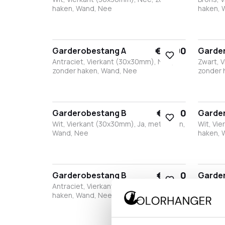
haken, Wand, Nee
haken, 
Wit
Brons
Antraciet
Zwart
Bro
A
€ 74,90
Garderobestang A
Garde
Antraciet, Vierkant (30x30mm), Nee,
Zwart, 
zonder haken, Wand, Nee
zonder 
Wit
Brons
Antraciet
Zwart
Wit
€ 93,10
Garderobestang B
Garde
Wit, Vierkant (30x30mm), Ja, met haken,
Wit, Vi
Wand, Nee
haken, 
Wit
Brons
Antraciet
Zwart
Wit
€ 93,10
Garderobestang B
Garde
Antraciet, Vierkant (30x30mm), Ja, met
Antraci
haken, Wand, Nee
zonder 
Wit
Brons
Antraciet
Zwart
Wit