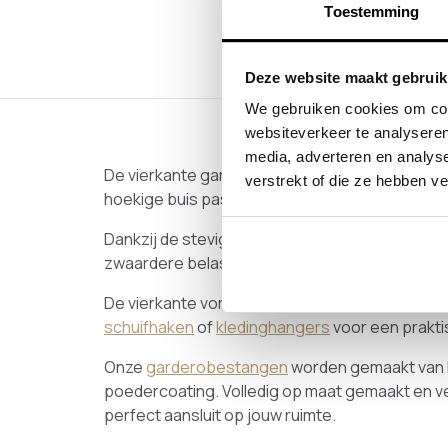
Toestemming
Deze website maakt gebruik
We gebruiken cookies om cont
websiteverkeer te analyseren
media, adverteren en analys
De vierkante garderobestang 30x30 mm is een 
verstrekt of die ze hebben v
hoekige buis past deze perfect in moderne en in
Dankzij de stevige constructie is deze garder
zwaardere belasting, zonder door te buigen. Ide
De vierkante vorm geeft een krachtige en stra
schuifhaken
of
kledinghangers
voor een prakti
Onze
garderobestangen
worden gemaakt van R
poedercoating. Volledig op maat gemaakt en verk
perfect aansluit op jouw ruimte.