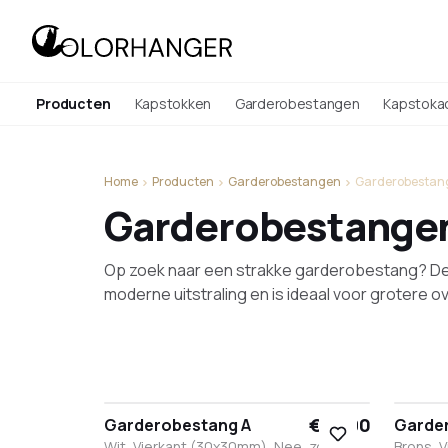
Producten
Kapstokken
Garderobestangen
Kapstoka
Home
Producten
Garderobestangen
Garderobestang
Garderobestangen
Op zoek naar een strakke garderobestang? D
moderne uitstraling en is ideaal voor grotere 
€ 74,90
Garderobestang A
Garde
Wit, Vierkant (30x30mm), Nee, zonder
Brons, 