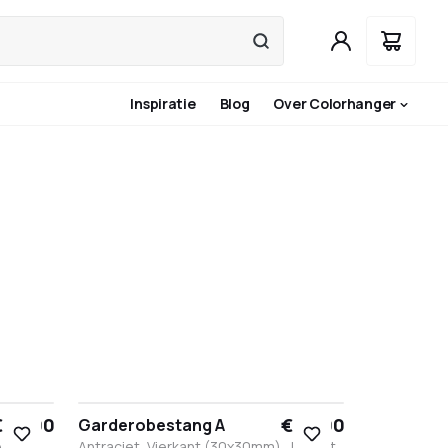
Inspiratie
Blog
Over Colorhanger
 75,00
€ 83,00
Garderobestang A
,
Antraciet, Vierkant (30x30mm), Ja, met