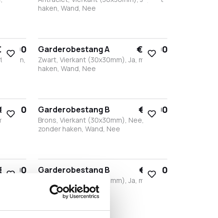
haken, Wand, Nee
Brons
Antraciet
Wit
Zwart
 83,00
€ 83,00
Garderobestang A
t haken,
Zwart, Vierkant (30x30mm), Ja, met
haken, Wand, Nee
Brons
Antraciet
Wit
Zwart
€ 93,10
€ 71,90
Garderobestang B
 met
Brons, Vierkant (30x30mm), Nee,
zonder haken, Wand, Nee
Wit
Brons
Antraciet
Zwart
€ 71,90
€ 93,10
Garderobestang B
,
Zwart, Vierkant (30x30mm), Ja, met
haken, Wand, Nee
Wit
Brons
Antraciet
Zwart