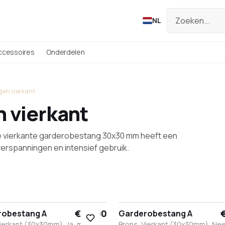
NL
ccessoires
Onderdelen
en vierkant
 vierkant
e vierkante garderobestang 30x30 mm heeft een
overspanningen en intensief gebruik.
€ 83,00
€
robestang A
Garderobestang A
Vierkant (30x30mm), Ja, met
Brons, Vierkant (30x30mm), Nee