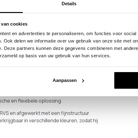
Details
 van cookies
ent en advertenties te personaliseren, om functies voor social
. Ook delen we informatie over uw gebruik van onze site met on
e. Deze partners kunnen deze gegevens combineren met andere i
strakke en robuuste variant. Door de rechte en
erzameld op basis van uw gebruik van hun services.
dustriële interieurs.
obestang geschikt voor grotere lengtes en
Aanpassen
aal voor gebruik in de hal, winkels of projecten.
kke uitstraling. Combineer de garderobestang met
sche en flexibele oplossing.
VS en afgewerkt met een fijnstructuur
rijgbaar in verschillende kleuren, zodat hij