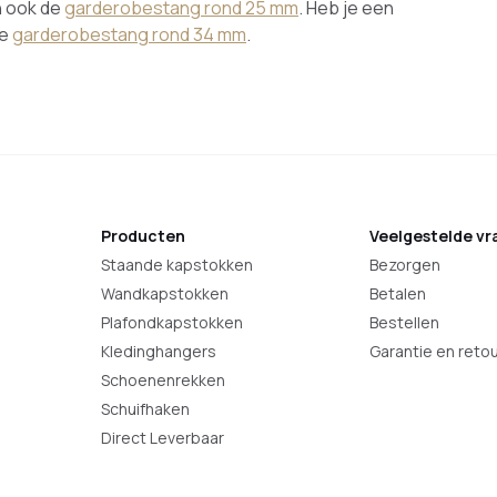
n ook de
garderobestang rond 25 mm
. Heb je een
de
garderobestang rond 34 mm
.
Producten
Veelgestelde vr
Staande kapstokken
Bezorgen
Wandkapstokken
Betalen
Plafondkapstokken
Bestellen
Kledinghangers
Garantie en reto
Schoenenrekken
Schuifhaken
Direct Leverbaar