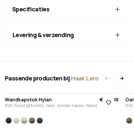
Specificaties
Levering & verzending
Passende producten bij
Haak Lero
Wandkapstok Hylan
€ 104,00
Gar
RVS, Rond (Ø34mm), Nee, zonder haken, Wand
RVS
Zwart
Wit
RVS
Brons
Antraciet
B