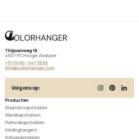
Thijssenweg 18
4927 PC Hooge Zwaluwe
+31 (0)85 - 047 35 55
info@colorhanger.com
Volg ons op:
Producten
Staande kapstokken
Wandkapstokken
Plafondkapstokken
Kledinghangers
Schoenenrekken