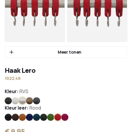
Meer tonen
Haak Lero
1022.48
Kleur:
RVS
Zwart
Wit
RVS
Brons
Antraciet
Kleur leer:
Rood
Zwart
Bruin
Lichtbruin
Blauw
Blauw groen
Donker groen
Appel groen
Rood
Roze
€ 9,95