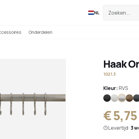
NL
ccessoires
Onderdelen
Haak Or
1021.3
Kleur:
RVS
Zwart
Wit
RVS
Bro
A
€ 5,75
Levertijd:
3 w