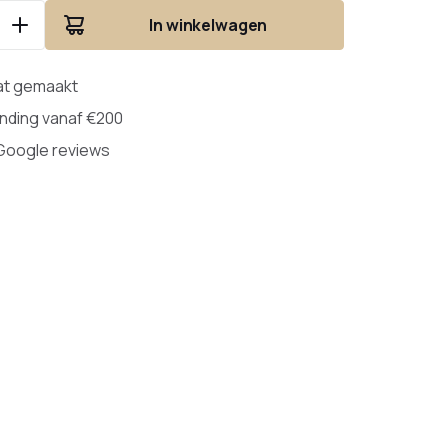
In winkelwagen
at gemaakt
ending vanaf €200
 Google reviews