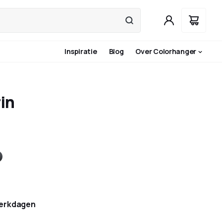
Inspiratie
Blog
Over Colorhanger
in
ns
ntraciet
erkdagen