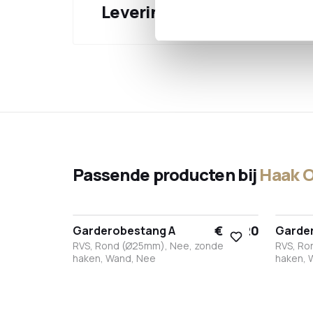
Levering & verzending
Passende producten bij
Haak O
€ 29,20
Garderobestang A
Garde
RVS, Rond (Ø25mm), Nee, zonder
RVS, Ro
haken, Wand, Nee
haken, 
Brons
Antraciet
RVS
Zwart
Wit
Wit