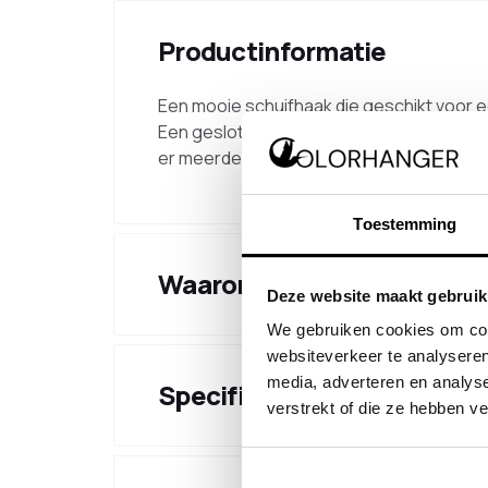
Productinformatie
Een mooie schuifhaak die geschikt voor e
Een gesloten schuifhaak moet geplaatst
er meerdere jassen opgehangen kunnen wo
Toestemming
Waarom kiezen voor dit pr
Deze website maakt gebruik
We gebruiken cookies om cont
websiteverkeer te analyseren
media, adverteren en analys
Specificaties
verstrekt of die ze hebben v