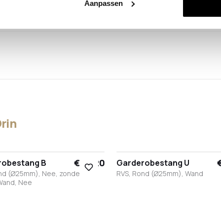
Aanpassen
rin
€ 27,20
robestang B
Garderobestang U
nd (Ø25mm), Nee, zonder
RVS, Rond (Ø25mm), Wand
Wand, Nee
Brons
Antraciet
RVS
Zwart
Zwart
Wit
RVS
Brons
Antraciet