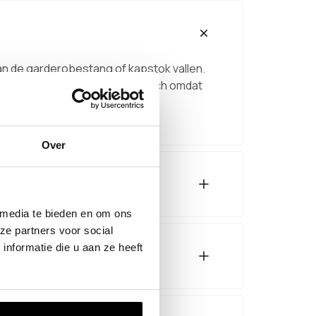
an de garderobestang of kapstok vallen.
rdt. Schuifhaken zijn praktisch omdat
 kapstok.
Over
 media te bieden en om ons
ze partners voor social
nformatie die u aan ze heeft