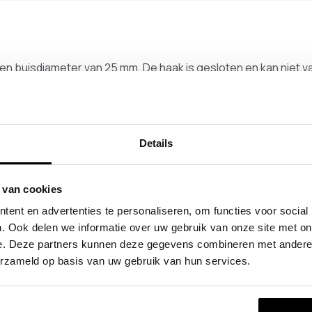
en buisdiameter van 25 mm. De haak is gesloten en kan niet v
 worden voordat de garderobestang of kapstok gemonteerd wo
rden aan 1 haak hierdoor is het een ideale aanvulling op de
Details
oduct
 van cookies
ent en advertenties te personaliseren, om functies voor social
. Ook delen we informatie over uw gebruik van onze site met on
e. Deze partners kunnen deze gegevens combineren met andere i
erzameld op basis van uw gebruik van hun services.