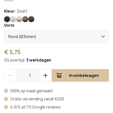
Kleur:
Zwart
Zwart
Wit
RVS
Brons
Antraciet
Vorm
Rond (Ø34mm)
€ 5,75
Levertijd:
3 werkdagen
In winkelwagen
100% op maat gemaakt
Gratis verzending vanaf €200
4,9/5 uit 73 Google reviews