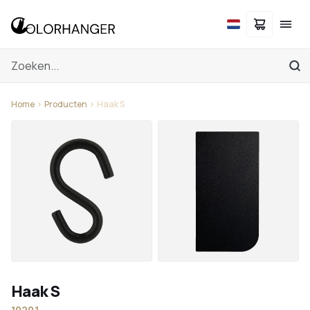
Home
Producten
Haak S
Haak S
1020.1