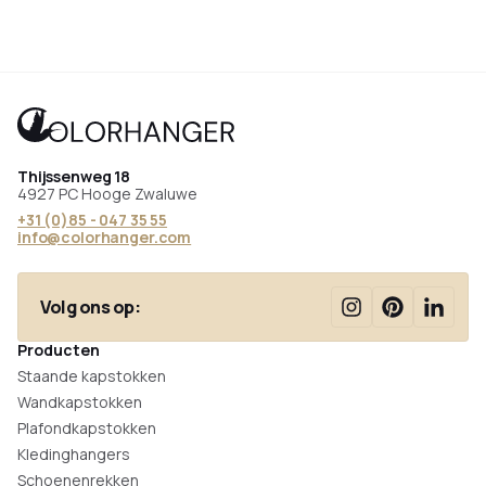
Thijssenweg 18
4927 PC Hooge Zwaluwe
+31 (0)85 - 047 35 55
info@colorhanger.com
Volg ons op:
Producten
Staande kapstokken
Wandkapstokken
Plafondkapstokken
Kledinghangers
Schoenenrekken