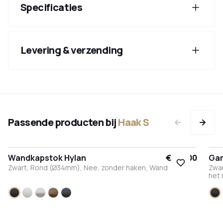
Specificaties
Levering & verzending
Passende producten bij
Haak S
Wandkapstok Hylan
€ 104,00
Gar
Zwart, Rond (Ø34mm), Nee, zonder haken, Wand
Zwar
het
Zwart
Wit
RVS
Brons
Antraciet
Zw