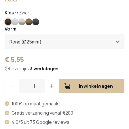
Kleur:
Zwart
Zwart
Wit
RVS
Brons
Antraciet
Vorm
Rond (Ø25mm)
€ 5,55
Levertijd:
3 werkdagen
In winkelwagen
100% op maat gemaakt
Gratis verzending vanaf €200
4,9/5 uit 73 Google reviews