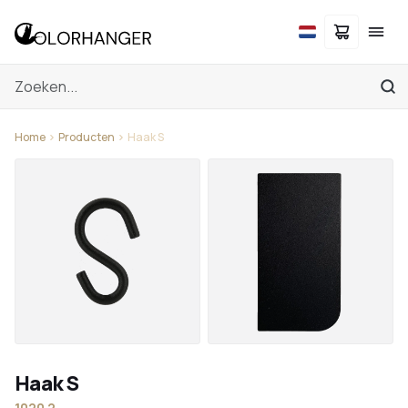
Home
Producten
Haak S
Haak S
1020.2