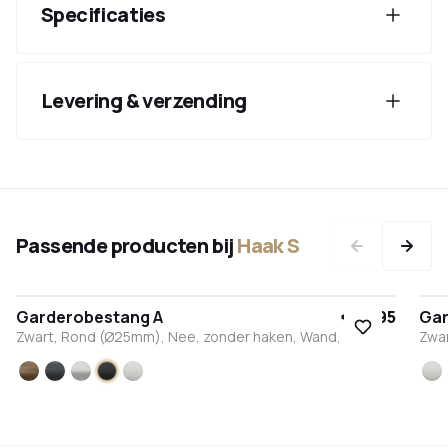
Specificaties
Levering & verzending
Passende producten bij
Haak S
Garderobestang A
€ 49,95
Gar
Zwart, Rond (Ø25mm), Nee, zonder haken, Wand, Nee
Zwa
Brons
Antraciet
RVS
Zwart
Wit
Wi