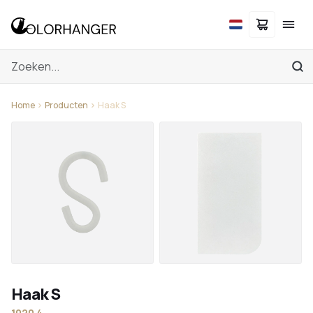
Home
Producten
Haak S
Haak S
1020.4