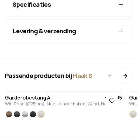
Specificaties
Levering & verzending
Passende producten bij
Haak S
Garderobestang A
€ 49,95
Gar
Wit, Rond (Ø25mm), Nee, zonder haken, Wand, Nee
Wit
Brons
Antraciet
RVS
Zwart
Wit
Wi