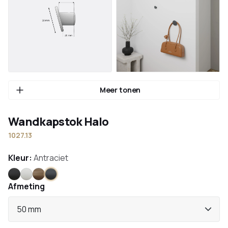
Meer tonen
Wandkapstok Halo
1027.13
Kleur:
Antraciet
Zwart
Wit
Brons
Antraciet
Afmeting
50 mm