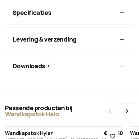
Specificaties
Levering & verzending
Downloads
1
Passende producten bij
Wandkapstok Halo
Wandkapstok Hylan
€ 162,50
Wan