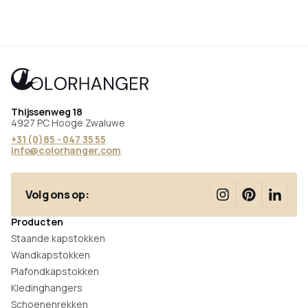
Thijssenweg 18
4927 PC Hooge Zwaluwe
+31 (0)85 - 047 35 55
info@colorhanger.com
Volg ons op:
Producten
Staande kapstokken
Wandkapstokken
Plafondkapstokken
Kledinghangers
Schoenenrekken