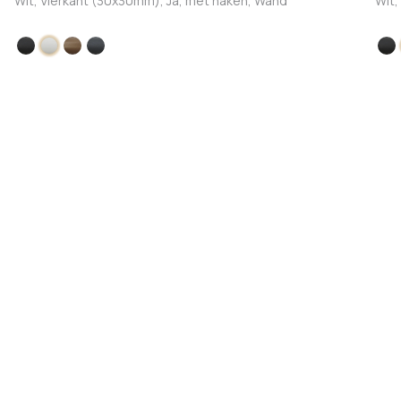
Wit, Vierkant (30x30mm), Ja, met haken, Wand
Wit,
Zwart
Wit
Brons
Antraciet
Zw