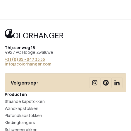
Thijssenweg 18
4927 PC Hooge Zwaluwe
+31 (0)85 - 047 35 55
info@colorhanger.com
Volg ons op:
Producten
Staande kapstokken
Wandkapstokken
Plafondkapstokken
Kledinghangers
Schoenenrekken